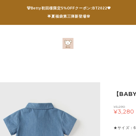
🐻Betty初回様限定5%OFFクーポン:BT2022💖
🌟夏福袋第三弾新登場🌸
【BAB
¥5,290
¥3,280
★サイズ：66 