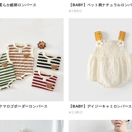
】柔らか総柄ロンパース
【BABY】ペット柄ナチュラルロン
¥1,880
】クマロゴボーダーロンパース
【BABY】デイジーキャミロンパー
¥2,680