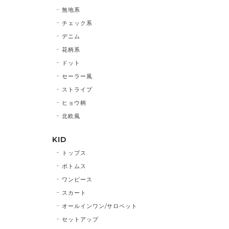
無地系
チェック系
デニム
花柄系
ドット
セーラー風
ストライプ
ヒョウ柄
北欧風
KID
トップス
ボトムス
ワンピース
スカート
オールインワン/サロペット
セットアップ