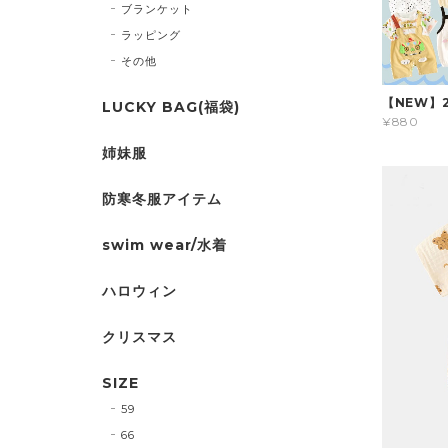
ブランケット
ラッピング
その他
【NEW】
LUCKY BAG(福袋)
¥880
姉妹服
防寒冬服アイテム
swim wear/水着
ハロウィン
クリスマス
SIZE
59
66