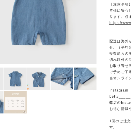
【注意事項
皆様に安心
ります。必
https://www
配送は海外
せ。（平均発
複数購入の
切れ以外の
お取り寄せ
で予めご了
当オンライ
Instagram
betty______
弊店のInst
お得な情報
1回のご注
す。