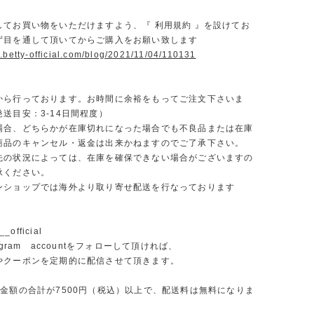
】
してお買い物をいただけますよう、『 利用規約 』を設けてお
ず目を通して頂いてからご購入をお願い致します
.betty-official.com/blog/2021/11/04/110131
から行っております。お時間に余裕をもってご注文下さいま
送目安：3-14日間程度）
場合、どちらかが在庫切れになった場合でも不良品または在庫
商品のキャンセル・返金は出来かねますのでご了承下さい。
先の状況によっては、在庫を確保できない場合がございますの
承ください。
ンショップでは海外より取り寄せ配送を行なっております
_official
agram accountをフォローして頂ければ、
やクーポンを定期的に配信させて頂きます。
文金額の合計が7500円（税込）以上で、配送料は無料になりま