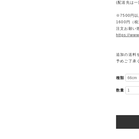
(配送先は
※7500
1600円
注文お願い
https://www
追加の送料
予めご了承
種類
数量