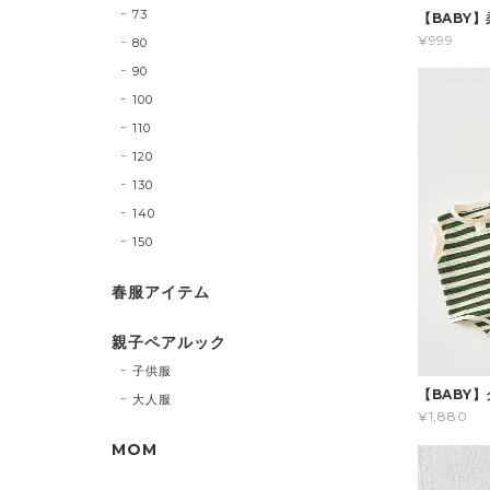
73
【BABY
¥999
80
90
100
110
120
130
140
150
春服アイテム
親子ペアルック
子供服
【BABY
大人服
¥1,880
MOM