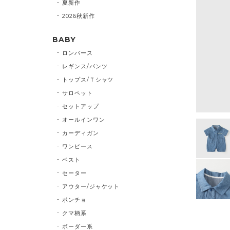
夏新作
2026秋新作
BABY
ロンパース
レギンス/パンツ
トップス/Ｔシャツ
サロペット
セットアップ
オールインワン
カーディガン
ワンピース
ベスト
セーター
アウター/ジャケット
ポンチョ
クマ柄系
ボーダー系