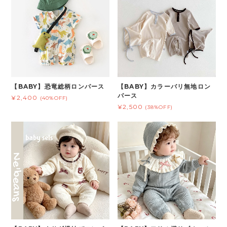
【BABY】恐竜総柄ロンパース
【BABY】カラーバリ無地ロン
パース
¥2,400
(40%OFF)
¥2,500
(38%OFF)