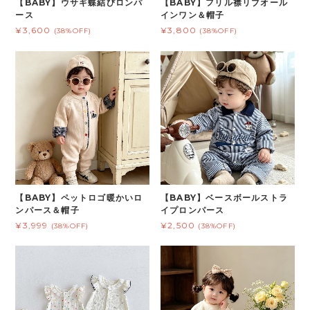
【BABY】ウサギ蝶結びロンパ
【BABY】フリル襟リブオール
ース
インワン＆帽子
¥3,600
¥3,800
(38%OFF)
(38%OFF)
【BABY】ペットロゴ暖かいロ
【BABY】ベースボールストラ
ンパース＆帽子
イプロンパース
¥3,999
¥2,500
(38%OFF)
(38%OFF)