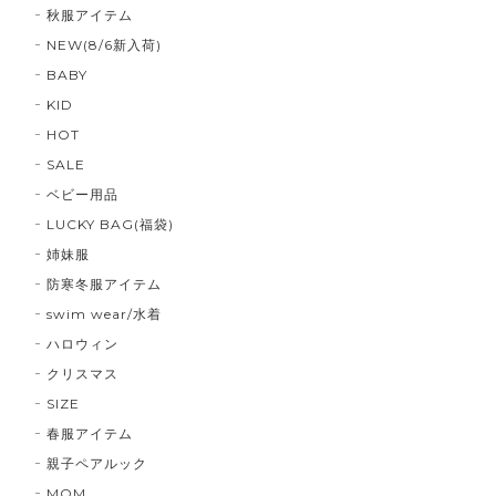
秋服アイテム
NEW(8/6新入荷)
BABY
KID
HOT
SALE
ベビー用品
LUCKY BAG(福袋)
姉妹服
防寒冬服アイテム
swim wear/水着
ハロウィン
クリスマス
SIZE
春服アイテム
親子ペアルック
MOM