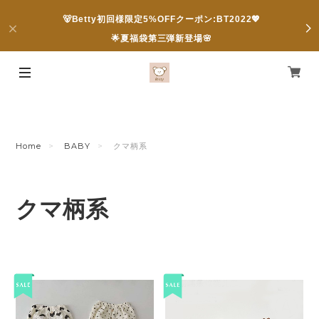
🐻Betty初回様限定5%OFFクーポン:BT2022💖
🌟夏福袋第三弾新登場🌸
Home
BABY
クマ柄系
クマ柄系