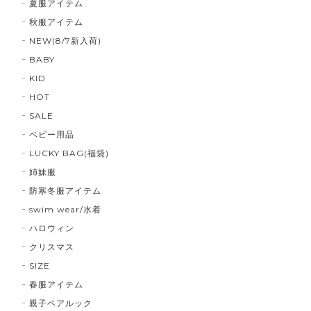
夏服アイテム
秋服アイテム
NEW(8/7新入荷)
BABY
KID
HOT
SALE
ベビー用品
LUCKY BAG(福袋)
姉妹服
防寒冬服アイテム
swim wear/水着
ハロウィン
クリスマス
SIZE
春服アイテム
親子ペアルック