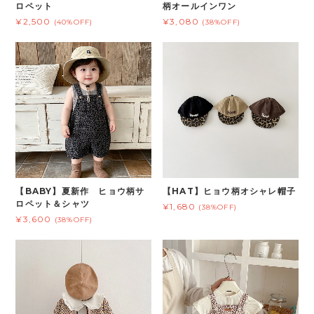
ロペット
柄オールインワン
¥2,500
¥3,080
(40%OFF)
(38%OFF)
【BABY】夏新作 ヒョウ柄サ
【HAT】ヒョウ柄オシャレ帽子
ロペット＆シャツ
¥1,680
(38%OFF)
¥3,600
(38%OFF)