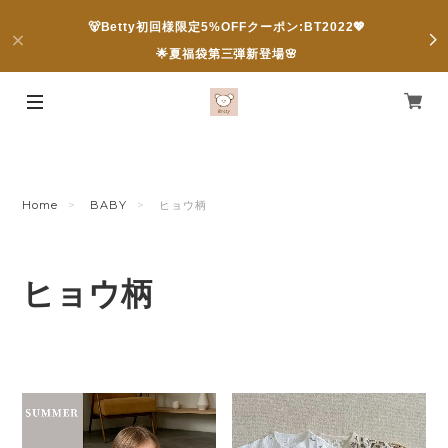
🐻Betty初回様限定5%OFFクーポン:BT2022💖
🌟夏福袋第三弾新登場🌸
Home
BABY
ヒョウ柄
ヒョウ柄