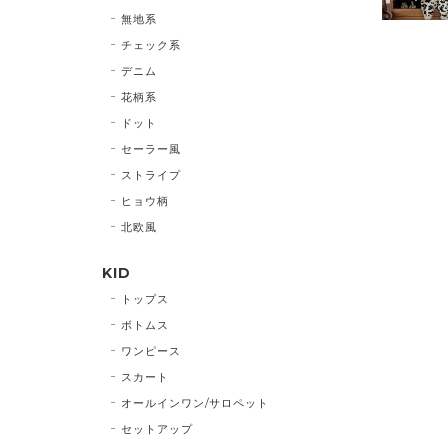
無地系
チェック系
デニム
花柄系
ドット
セーラー風
ストライプ
ヒョウ柄
北欧風
KID
トップス
ボトムス
ワンピース
スカート
オールインワン/サロペット
セットアップ