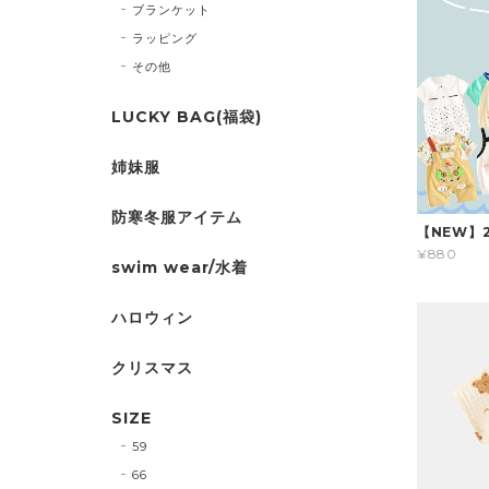
ブランケット
ラッピング
その他
LUCKY BAG(福袋)
姉妹服
防寒冬服アイテム
【NEW】
¥880
swim wear/水着
ハロウィン
クリスマス
SIZE
59
66