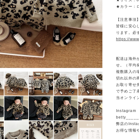
★サイズ：66/
★カラー：
【注意事項
皆様に安心
ります。必
https://www
配送は海外
せ。（平均発
複数購入の
切れ以外の
お取り寄せ
で予めご了
当オンライ
Instagram
betty______
弊店のInst
お得な情報