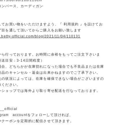
73/80/90/100/110cm
ロンパース、カーディガン
】
してお買い物をいただけますよう、『 利用規約 』を設けてお
ず目を通して頂いてからご購入をお願い致します
.betty-official.com/blog/2021/11/04/110131
から行っております。お時間に余裕をもってご注文下さいま
送目安：3-14日間程度）
場合、どちらかが在庫切れになった場合でも不良品または在庫
商品のキャンセル・返金は出来かねますのでご了承下さい。
先の状況によっては、在庫を確保できない場合がございますの
承ください。
ンショップでは海外より取り寄せ配送を行なっております。
_official
agram accountをフォローして頂ければ、
やクーポンを定期的に配信させて頂きます。