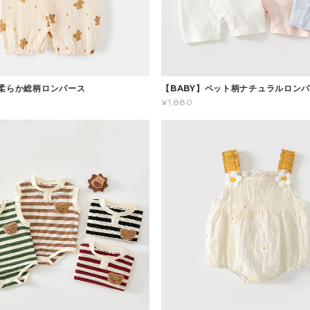
】柔らか総柄ロンパース
【BABY】ペット柄ナチュラルロン
¥1,880