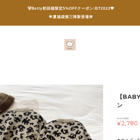
🐻Betty初回様限定5%OFFクーポン:BT2022💖
🌟夏福袋第三弾新登場🌸
【BAB
ン
¥4,483
¥2,780