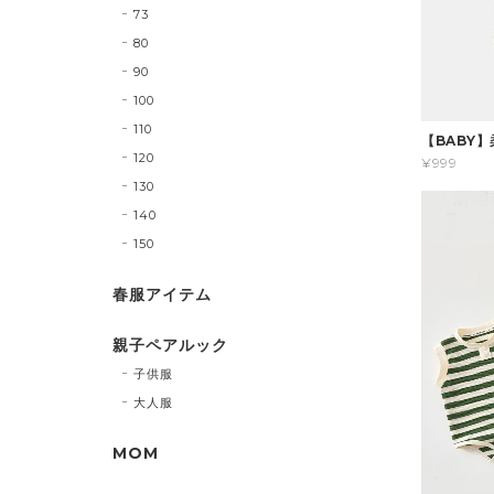
73
80
90
100
110
【BABY
120
¥999
130
140
150
春服アイテム
親子ペアルック
子供服
大人服
MOM