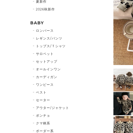
夏新作
2026秋新作
BABY
ロンパース
レギンス/パンツ
トップス/Ｔシャツ
サロペット
セットアップ
オールインワン
カーディガン
ワンピース
ベスト
セーター
アウター/ジャケット
ポンチョ
クマ柄系
ボーダー系