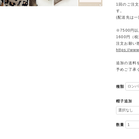
1回のご注
す。
(配送先は
※7500
1600円
注文お願い
https://www
追加の送料
予めご了承
種類
帽子追加
数量