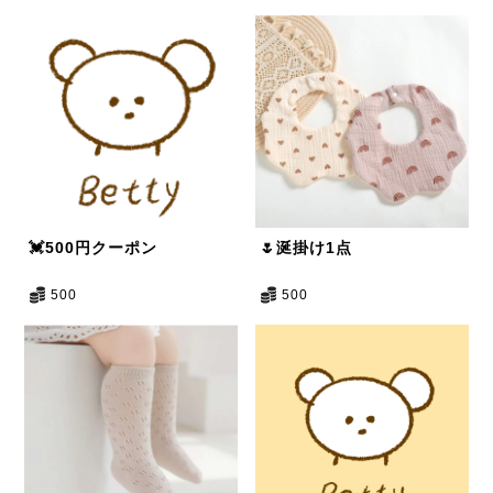
💓500円クーポン
🌷涎掛け1点
500
500