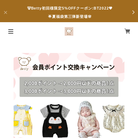
🐻Betty初回様限定5%OFFクーポン:BT2022💖
🌟夏福袋第三弾新登場🌸