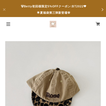
🐻Betty初回様限定5%OFFクーポン:BT2022💖
🌟夏福袋第三弾新登場🌸