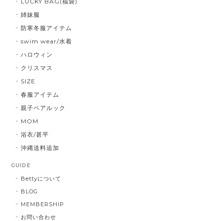
LUCKY BAG(福袋)
姉妹服
防寒冬服アイテム
swim wear/水着
ハロウィン
クリスマス
SIZE
春服アイテム
親子ペアルック
MOM
浴衣/甚平
沖縄送料追加
GUIDE
Bettyについて
BLOG
MEMBERSHIP
お問い合わせ