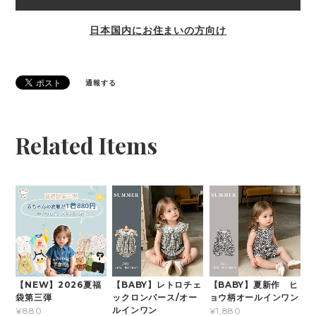
日本国内にお住まいの方向け
通報する
Related Items
【NEW】2026夏福
【BABY】レトロチェ
【BABY】夏新作 ヒ
袋第三弾
ックロンパース/オー
ョウ柄オールインワン
ルインワン
¥880
¥1,880