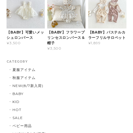
【BABY】可愛いメッ
【BABY】フラワープ
【BABY】パステルカ
シュロンパース
リンセスロンパース＆
ラーフリルサロペット
帽子
¥3,500
¥1,899
¥3,500
CATEGORY
夏服アイテム
秋服アイテム
NEW(8/7新入荷)
BABY
KID
HOT
SALE
ベビー用品