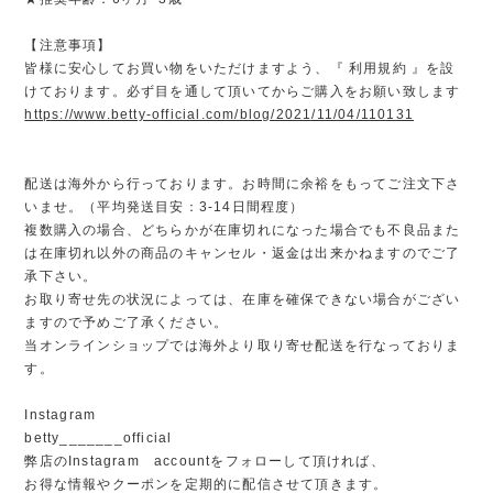
【注意事項】
皆様に安心してお買い物をいただけますよう、『 利用規約 』を設
けております。必ず目を通して頂いてからご購入をお願い致します
https://www.betty-official.com/blog/2021/11/04/110131
配送は海外から行っております。お時間に余裕をもってご注文下さ
いませ。（平均発送目安：3-14日間程度）
複数購入の場合、どちらかが在庫切れになった場合でも不良品また
は在庫切れ以外の商品のキャンセル・返金は出来かねますのでご了
承下さい。
お取り寄せ先の状況によっては、在庫を確保できない場合がござい
ますので予めご了承ください。
当オンラインショップでは海外より取り寄せ配送を行なっておりま
す。
Instagram
betty_______official
弊店のInstagram accountをフォローして頂ければ、
お得な情報やクーポンを定期的に配信させて頂きます。