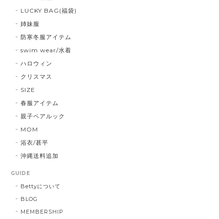
LUCKY BAG(福袋)
姉妹服
防寒冬服アイテム
swim wear/水着
ハロウィン
クリスマス
SIZE
春服アイテム
親子ペアルック
MOM
浴衣/甚平
沖縄送料追加
GUIDE
Bettyについて
BLOG
MEMBERSHIP