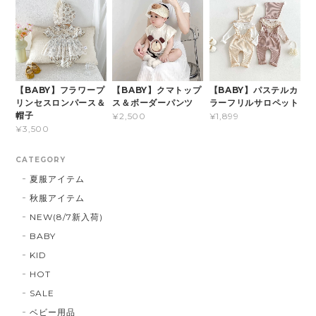
【BABY】フラワープ
【BABY】クマトップ
【BABY】パステルカ
リンセスロンパース＆
ス＆ボーダーパンツ
ラーフリルサロペット
帽子
¥2,500
¥1,899
¥3,500
CATEGORY
夏服アイテム
秋服アイテム
NEW(8/7新入荷)
BABY
KID
HOT
SALE
ベビー用品