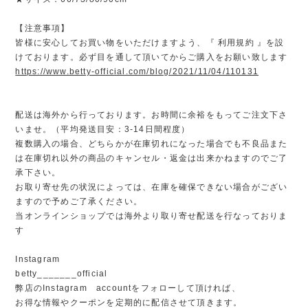
【注意事項】
皆様に安心してお買い物をいただけますよう、『 利用規約 』を設
けております。必ず目を通して頂いてからご購入をお願い致します
https://www.betty-official.com/blog/2021/11/04/110131
配送は海外から行っております。お時間に余裕をもってご注文下さ
いませ。（平均発送目安：3-14日間程度）
複数購入の場合、どちらかが在庫切れになった場合でも不良品また
は在庫切れ以外の商品のキャンセル・返金は出来かねますのでご了
承下さい。
お取り寄せ先の状況によっては、在庫を確保できない場合がござい
ますので予めご了承ください。
当オンラインショップでは海外より取り寄せ配送を行なっておりま
す
Instagram
betty_______official
弊店のInstagram accountをフォローして頂ければ、
お得な情報やクーポンを定期的に配信させて頂きます。