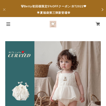
🐻Betty初回様限定5%OFFクーポン:BT2022💖
🌟夏福袋第三弾新登場🌸