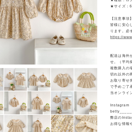
★種類：ロ
★サイズ：66 7
【注意事項
皆様に安心
ります。必
https://www
配送は海外
せ。（平均発
複数購入の
切れ以外の
お取り寄せ
で予めご了
当オンライ
Instagram
betty______
弊店のInst
お得な情報