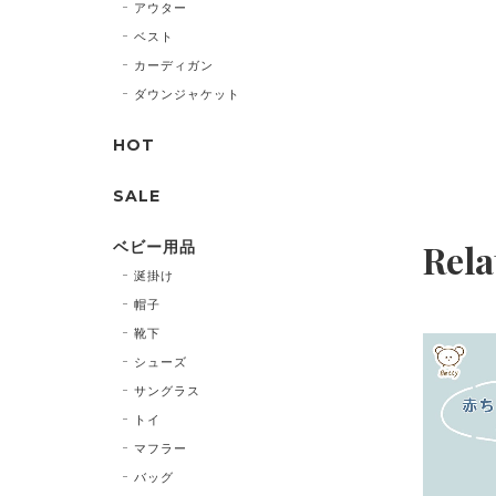
アウター
ベスト
カーディガン
ダウンジャケット
HOT
SALE
Rela
ベビー用品
涎掛け
帽子
靴下
シューズ
サングラス
トイ
マフラー
バッグ