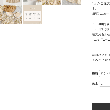
1回のご注
す。
(配送先は
※7500
1600円
注文お願い
https://www
追加の送料
予めご了承
種類
数量