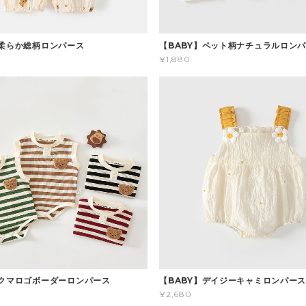
】柔らか総柄ロンパース
【BABY】ペット柄ナチュラルロン
¥1,880
】クマロゴボーダーロンパース
【BABY】デイジーキャミロンパー
¥2,680