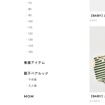
73
80
90
【BABY
¥999
100
110
120
130
140
150
春服アイテム
親子ペアルック
子供服
大人服
MOM
【BABY
¥1,880