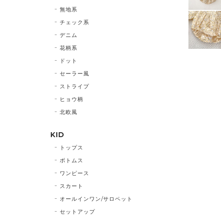
無地系
チェック系
デニム
花柄系
ドット
セーラー風
ストライプ
ヒョウ柄
北欧風
KID
トップス
ボトムス
ワンピース
スカート
オールインワン/サロペット
セットアップ