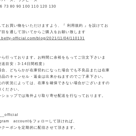
ンパース、ワンピース
3 80 90 100 110 120 130
】
してお買い物をいただけますよう、『 利用規約 』を設けてお
ず目を通して頂いてからご購入をお願い致します
.betty-official.com/blog/2021/11/04/110131
から行っております。お時間に余裕をもってご注文下さいま
送目安：3-14日間程度）
場合、どちらかが在庫切れになった場合でも不良品または在庫
商品のキャンセル・返金は出来かねますのでご了承下さい。
先の状況によっては、在庫を確保できない場合がございますの
承ください。
ンショップでは海外より取り寄せ配送を行なっております。
_official
agram accountをフォローして頂ければ、
やクーポンを定期的に配信させて頂きます。