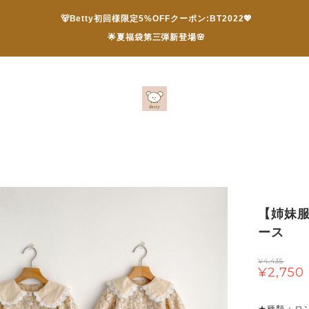
🐻Betty初回様限定5%OFFクーポン:BT2022💖
🌟夏福袋第三弾新登場🌸
【姉妹
ース
¥4,435
¥2,750