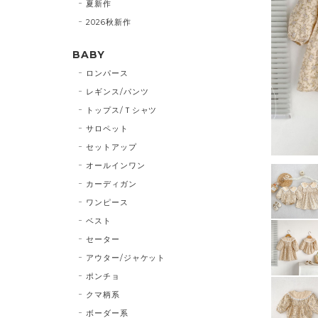
夏新作
2026秋新作
BABY
ロンパース
レギンス/パンツ
トップス/Ｔシャツ
サロペット
セットアップ
オールインワン
カーディガン
ワンピース
ベスト
セーター
アウター/ジャケット
ポンチョ
クマ柄系
ボーダー系