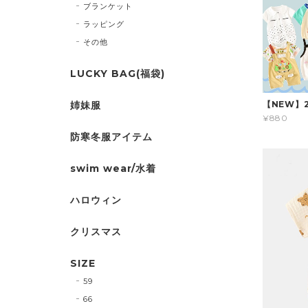
ブランケット
ラッピング
その他
LUCKY BAG(福袋)
姉妹服
【NEW】
¥880
防寒冬服アイテム
swim wear/水着
ハロウィン
クリスマス
SIZE
59
66