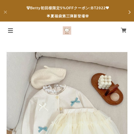
🐻Betty初回様限定5%OFFクーポン:BT2022💖
🌟夏福袋第三弾新登場🌸