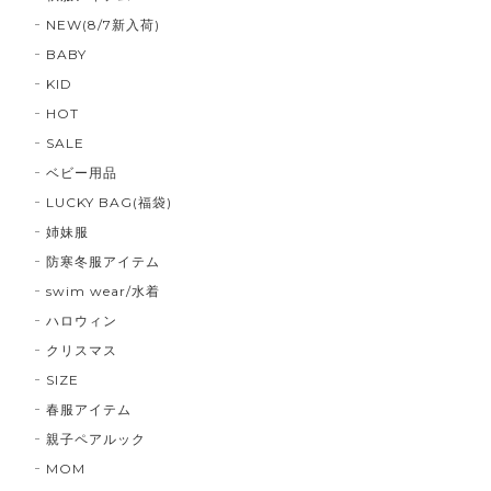
NEW(8/7新入荷)
BABY
KID
HOT
SALE
ベビー用品
LUCKY BAG(福袋)
姉妹服
防寒冬服アイテム
swim wear/水着
ハロウィン
クリスマス
SIZE
春服アイテム
親子ペアルック
MOM