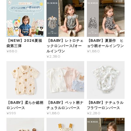
【NEW】2026夏福
【BABY】レトロチェ
【BABY】夏新作 ヒ
袋第三弾
ックロンパース/オー
ョウ柄オールインワン
ルインワン
¥880
¥1,880
¥2,380
【BABY】柔らか総柄
【BABY】ペット柄ナ
【BABY】ナチュラル
ロンパース
チュラルロンパース
フラワーロンパース
¥999
¥1,880
¥2,280