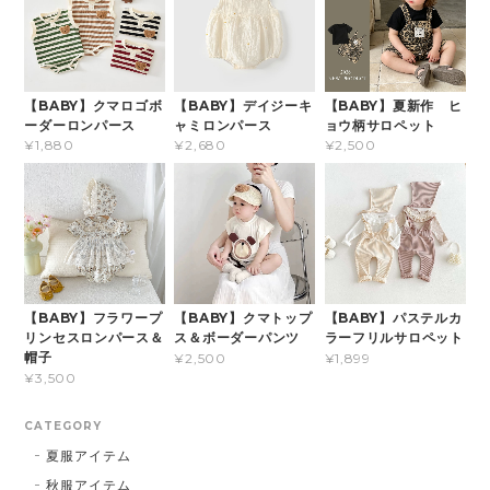
【BABY】クマロゴボ
【BABY】デイジーキ
【BABY】夏新作 ヒ
ーダーロンパース
ャミロンパース
ョウ柄サロペット
¥1,880
¥2,680
¥2,500
【BABY】フラワープ
【BABY】クマトップ
【BABY】パステルカ
リンセスロンパース＆
ス＆ボーダーパンツ
ラーフリルサロペット
帽子
¥2,500
¥1,899
¥3,500
CATEGORY
夏服アイテム
秋服アイテム