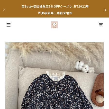
🐻Betty初回様限定5%OFFクーポン:BT2022💖
🌟夏福袋第三弾新登場🌸