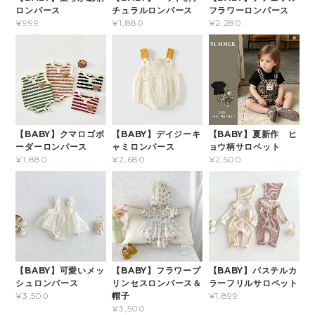
ロンパース
チュラルロンパース
フラワーロンパース
¥999
¥1,880
¥2,280
【BABY】クマロゴボ
【BABY】デイジーキ
【BABY】夏新作 ヒ
ーダーロンパース
ャミロンパース
ョウ柄サロペット
¥1,880
¥2,680
¥2,500
【BABY】可愛いメッ
【BABY】フラワープ
【BABY】パステルカ
シュロンパース
リンセスロンパース＆
ラーフリルサロペット
帽子
¥3,500
¥1,899
¥3,500