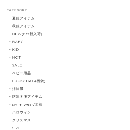
CATEGORY
夏服アイテム
秋服アイテム
NEW(8/7新入荷)
BABY
KID
HOT
SALE
ベビー用品
LUCKY BAG(福袋)
姉妹服
防寒冬服アイテム
swim wear/水着
ハロウィン
クリスマス
SIZE