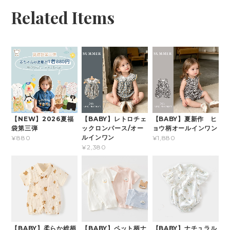
Related Items
【NEW】2026夏福
【BABY】レトロチェ
【BABY】夏新作 ヒ
袋第三弾
ックロンパース/オー
ョウ柄オールインワン
ルインワン
¥880
¥1,880
¥2,380
【BABY】柔らか総柄
【BABY】ペット柄ナ
【BABY】ナチュラル