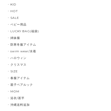
KID
HOT
SALE
ベビー用品
LUCKY BAG(福袋)
姉妹服
防寒冬服アイテム
swim wear/水着
ハロウィン
クリスマス
SIZE
春服アイテム
親子ペアルック
MOM
浴衣/甚平
沖縄送料追加