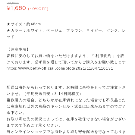
¥2,800
¥1,680
(40%OFF)
★サイズ：約48cm
★カラー：ホワイト、ベージュ、ブラウン、ネイビー、ピンク、レ
ッド
【注意事項】
皆様に安心してお買い物をいただけますよう、『 利用規約 』を設
けております。必ず目を通して頂いてからご購入をお願い致します
https://www.betty-official.com/blog/2021/11/04/110131
配送は海外から行っております。お時間に余裕をもってご注文下さ
いませ。（平均発送目安：3-14日間程度）
複数購入の場合、どちらかが在庫切れになった場合でも不良品また
は在庫切れ以外の商品のキャンセル・返金は出来かねますのでご了
承下さい。
お取り寄せ先の状況によっては、在庫を確保できない場合がござい
ますので予めご了承ください。
当オンラインショップでは海外より取り寄せ配送を行なっておりま