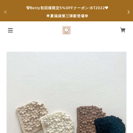
🐻Betty初回様限定5%OFFクーポン:BT2022💖
🌟夏福袋第三弾新登場🌸