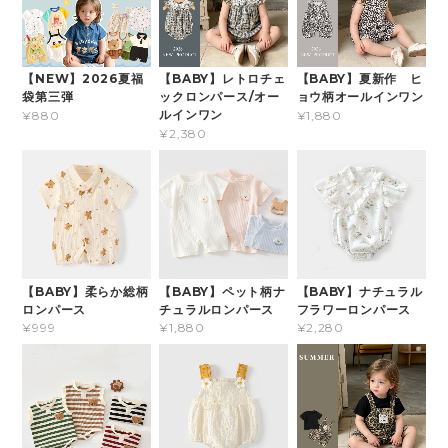
【NEW】2026夏福
【BABY】レトロチェ
【BABY】夏新作 ヒ
袋第三弾
ックロンパース/オー
ョウ柄オールインワン
ルインワン
¥880
¥1,880
¥2,380
【BABY】柔らか総柄
【BABY】ペット柄ナ
【BABY】ナチュラル
ロンパース
チュラルロンパース
フラワーロンパース
¥999
¥1,880
¥2,280