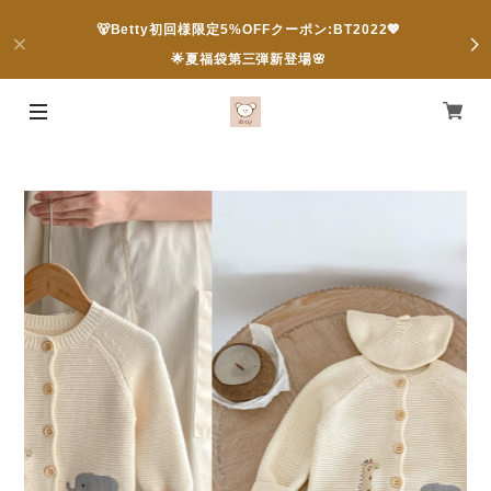
🐻Betty初回様限定5%OFFクーポン:BT2022💖
🌟夏福袋第三弾新登場🌸