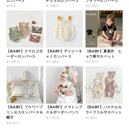
ロンパース
チュラルロンパース
フラワーロンパース
¥999
¥1,880
¥2,280
【BABY】クマロゴボ
【BABY】デイジーキ
【BABY】夏新作 ヒ
ーダーロンパース
ャミロンパース
ョウ柄サロペット
¥1,880
¥2,680
¥2,500
【BABY】フラワープ
【BABY】クマトップ
【BABY】パステルカ
リンセスロンパース＆
ス＆ボーダーパンツ
ラーフリルサロペット
帽子
¥2,500
¥1,899
¥3,500