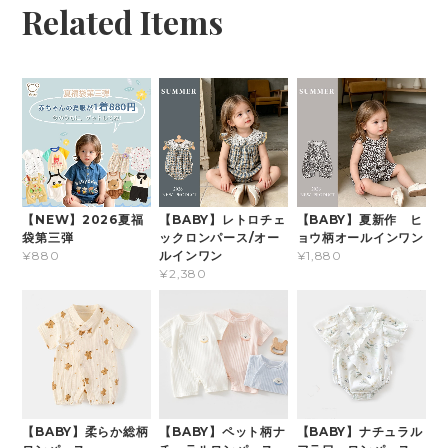
Related Items
【NEW】2026夏福
【BABY】レトロチェ
【BABY】夏新作 ヒ
袋第三弾
ックロンパース/オー
ョウ柄オールインワン
ルインワン
¥880
¥1,880
¥2,380
【BABY】柔らか総柄
【BABY】ペット柄ナ
【BABY】ナチュラル