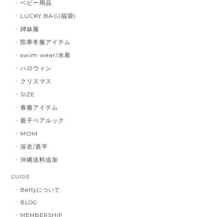
ベビー用品
LUCKY BAG(福袋)
姉妹服
防寒冬服アイテム
swim wear/水着
ハロウィン
クリスマス
SIZE
春服アイテム
親子ペアルック
MOM
浴衣/甚平
沖縄送料追加
GUIDE
Bettyについて
BLOG
MEMBERSHIP