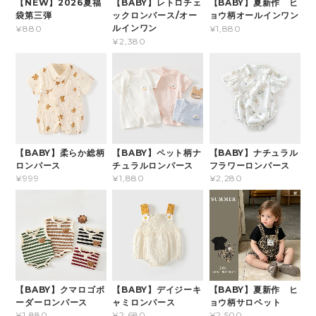
【NEW】2026夏福
【BABY】レトロチェ
【BABY】夏新作 ヒ
袋第三弾
ックロンパース/オー
ョウ柄オールインワン
ルインワン
¥880
¥1,880
¥2,380
【BABY】柔らか総柄
【BABY】ペット柄ナ
【BABY】ナチュラル
ロンパース
チュラルロンパース
フラワーロンパース
¥999
¥1,880
¥2,280
【BABY】クマロゴボ
【BABY】デイジーキ
【BABY】夏新作 ヒ
ーダーロンパース
ャミロンパース
ョウ柄サロペット
¥1,880
¥2,680
¥2,500