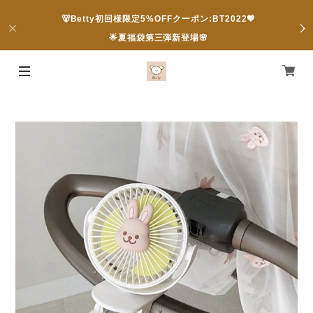
🐻Betty初回様限定5%OFFクーポン:BT2022💖
🌟夏福袋第三弾新登場🌸