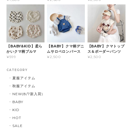
【BABY&KID】柔ら
【BABY】クマ柄デニ
【BABY】クマトップ
かいクマ柄ブルマ
ムサロペロンパース
ス＆ボーダーパンツ
¥599
¥2,500
¥2,500
CATEGORY
夏服アイテム
秋服アイテム
NEW(8/7新入荷)
BABY
KID
HOT
SALE