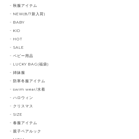
秋服アイテム
NEW(8/7新入荷)
BABY
KID
HOT
SALE
ベビー用品
LUCKY BAG(福袋)
姉妹服
防寒冬服アイテム
swim wear/水着
ハロウィン
クリスマス
SIZE
春服アイテム
親子ペアルック