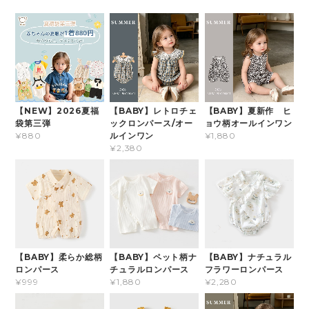
【NEW】2026夏福
【BABY】レトロチェ
【BABY】夏新作 ヒ
袋第三弾
ックロンパース/オー
ョウ柄オールインワン
ルインワン
¥880
¥1,880
¥2,380
【BABY】柔らか総柄
【BABY】ペット柄ナ
【BABY】ナチュラル
ロンパース
チュラルロンパース
フラワーロンパース
¥999
¥1,880
¥2,280