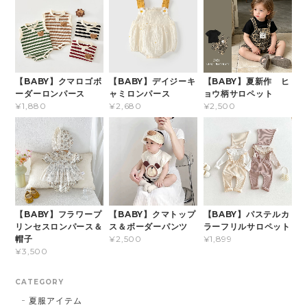
【BABY】クマロゴボ
【BABY】デイジーキ
【BABY】夏新作 ヒ
ーダーロンパース
ャミロンパース
ョウ柄サロペット
¥1,880
¥2,680
¥2,500
【BABY】フラワープ
【BABY】クマトップ
【BABY】パステルカ
リンセスロンパース＆
ス＆ボーダーパンツ
ラーフリルサロペット
帽子
¥2,500
¥1,899
¥3,500
CATEGORY
夏服アイテム