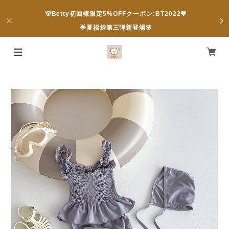
🐻Betty初回様限定5%OFFクーポン:BT2022💖
🌟夏福袋第三弾新登場🌸