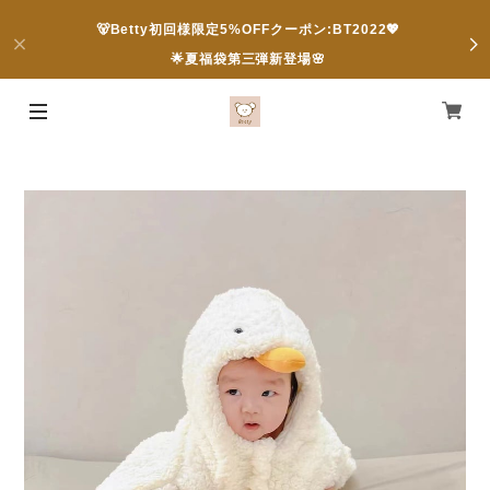
🐻Betty初回様限定5%OFFクーポン:BT2022💖
🌟夏福袋第三弾新登場🌸