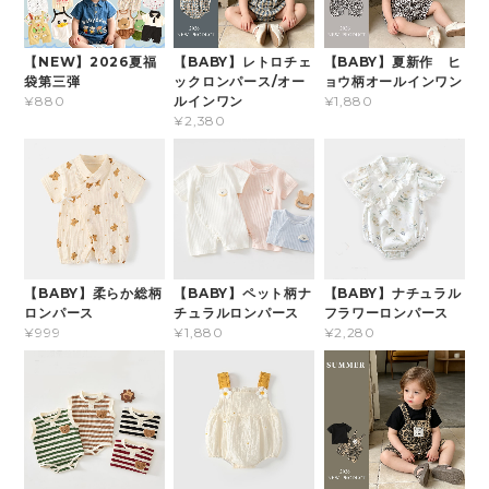
【NEW】2026夏福
【BABY】レトロチェ
【BABY】夏新作 ヒ
袋第三弾
ックロンパース/オー
ョウ柄オールインワン
ルインワン
¥880
¥1,880
¥2,380
【BABY】柔らか総柄
【BABY】ペット柄ナ
【BABY】ナチュラル
ロンパース
チュラルロンパース
フラワーロンパース
¥999
¥1,880
¥2,280