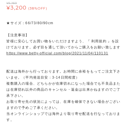
¥5,160
¥3,200
(38%OFF)
★サイズ：66/73/80/90cm
【注意事項】
皆様に安心してお買い物をいただけますよう、『 利用規約 』を設
けております。必ず目を通して頂いてからご購入をお願い致します
https://www.betty-official.com/blog/2021/11/04/110131
配送は海外から行っております。お時間に余裕をもってご注文下さ
いませ。（平均発送目安：3-14日間程度）
複数購入の場合、どちらかが在庫切れになった場合でも不良品また
は在庫切れ以外の商品のキャンセル・返金は出来かねますのでご了
承下さい。
お取り寄せ先の状況によっては、在庫を確保できない場合がござい
ますので予めご了承ください。
当オンラインショップでは海外より取り寄せ配送を行なっておりま
す。