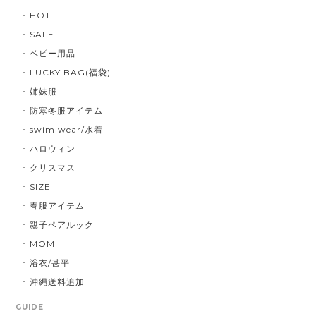
HOT
SALE
ベビー用品
LUCKY BAG(福袋)
姉妹服
防寒冬服アイテム
swim wear/水着
ハロウィン
クリスマス
SIZE
春服アイテム
親子ペアルック
MOM
浴衣/甚平
沖縄送料追加
GUIDE