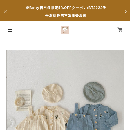
🐻Betty初回様限定5%OFFクーポン:BT2022💖
🌟夏福袋第三弾新登場🌸