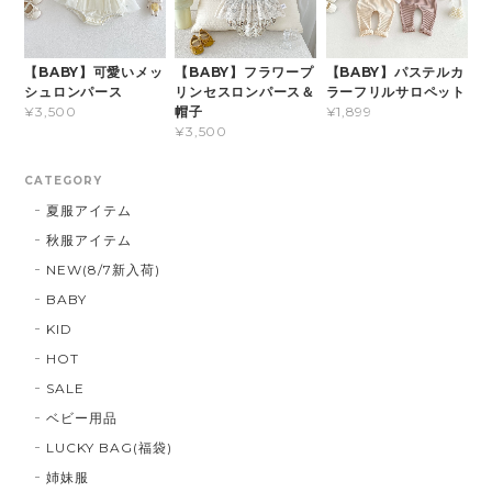
【BABY】可愛いメッ
【BABY】フラワープ
【BABY】パステルカ
シュロンパース
リンセスロンパース＆
ラーフリルサロペット
帽子
¥3,500
¥1,899
¥3,500
CATEGORY
夏服アイテム
秋服アイテム
NEW(8/7新入荷)
BABY
KID
HOT
SALE
ベビー用品
LUCKY BAG(福袋)
姉妹服