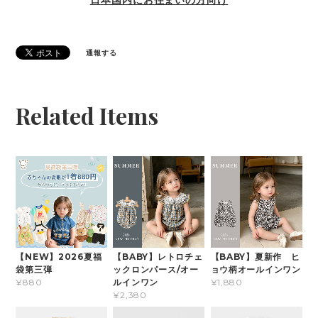
通報する
Related Items
【NEW】2026夏福
【BABY】レトロチェ
【BABY】夏新作 ヒ
袋第三弾
ックロンパース/オー
ョウ柄オールインワン
ルインワン
¥880
¥1,880
¥2,380