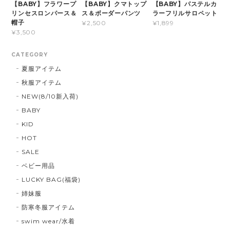
【BABY】フラワープ
【BABY】クマトップ
【BABY】パステルカ
リンセスロンパース＆
ス＆ボーダーパンツ
ラーフリルサロペット
帽子
¥2,500
¥1,899
¥3,500
CATEGORY
夏服アイテム
秋服アイテム
NEW(8/10新入荷)
BABY
KID
HOT
SALE
ベビー用品
LUCKY BAG(福袋)
姉妹服
防寒冬服アイテム
swim wear/水着