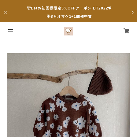
🐻Betty初回様限定5%OFFクーポン:BT2022💖
🌟8月オマケ1+1開催中🌸