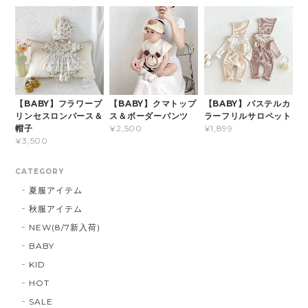
【BABY】フラワープ
【BABY】クマトップ
【BABY】パステルカ
リンセスロンパース＆
ス＆ボーダーパンツ
ラーフリルサロペット
帽子
¥2,500
¥1,899
¥3,500
CATEGORY
夏服アイテム
秋服アイテム
NEW(8/7新入荷)
BABY
KID
HOT
SALE