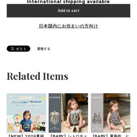
International shipping available
Add to cart
日本国内にお住まいの方向け
通報する
Related Items
【NEW】2026夏福
【BABY】レトロチェ
【BABY】夏新作 ヒ