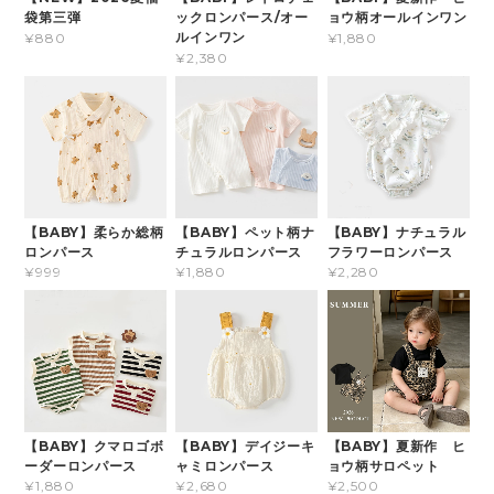
袋第三弾
ックロンパース/オー
ョウ柄オールインワン
ルインワン
¥880
¥1,880
¥2,380
【BABY】柔らか総柄
【BABY】ペット柄ナ
【BABY】ナチュラル
ロンパース
チュラルロンパース
フラワーロンパース
¥999
¥1,880
¥2,280
【BABY】クマロゴボ
【BABY】デイジーキ
【BABY】夏新作 ヒ
ーダーロンパース
ャミロンパース
ョウ柄サロペット
¥1,880
¥2,680
¥2,500