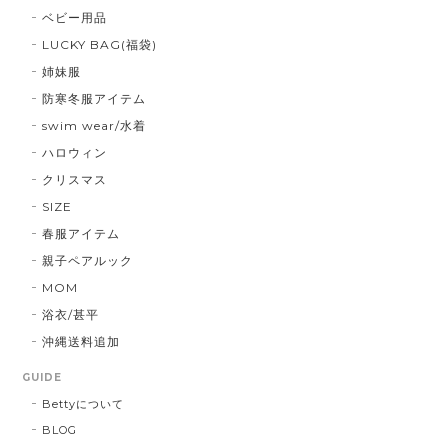
ベビー用品
LUCKY BAG(福袋)
姉妹服
防寒冬服アイテム
swim wear/水着
ハロウィン
クリスマス
SIZE
春服アイテム
親子ペアルック
MOM
浴衣/甚平
沖縄送料追加
GUIDE
Bettyについて
BLOG