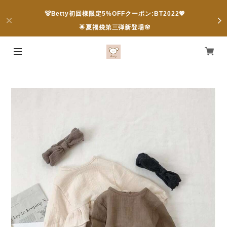
🐻Betty初回様限定5%OFFクーポン:BT2022💖
🌟夏福袋第三弾新登場🌸