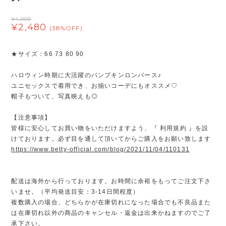
¥4,000
¥2,480
(38%OFF)
★サイズ：66 73 80 90
ハロウィン時期に大活躍のパンプキンロンパース♪
ユニセックスで着用でき、お揃いコーデにもオススメ♡
帽子もついて、写真映えも◎
【注意事項】
皆様に安心してお買い物をいただけますよう、『 利用規約 』を設
けております。必ず目を通して頂いてからご購入をお願い致します
https://www.betty-official.com/blog/2021/11/04/110131
配送は海外から行っております。お時間に余裕をもってご注文下さ
いませ。（平均発送目安：3-14日間程度）
複数購入の場合、どちらかが在庫切れになった場合でも不良品また
は在庫切れ以外の商品のキャンセル・返金は出来かねますのでご了
承下さい。