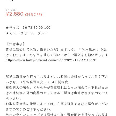
¥4,645
¥2,880
(38%OFF)
★サイズ：66 73 80 90 100
★カラー:クリーム、ブルー
【注意事項】
皆様に安心してお買い物をいただけますよう、『 利用規約 』を設
けております。必ず目を通して頂いてからご購入をお願い致します
https://www.betty-official.com/blog/2021/11/04/110131
配送は海外から行っております。お時間に余裕をもってご注文下さ
いませ。（平均発送目安：3-14日間程度）
複数購入の場合、どちらかが在庫切れになった場合でも不良品また
は在庫切れ以外の商品のキャンセル・返金は出来かねますのでご了
承下さい。
お取り寄せ先の状況によっては、在庫を確保できない場合がござい
ますので予めご了承ください。
当オンラインショップでは海外より取り寄せ配送を行なっておりま