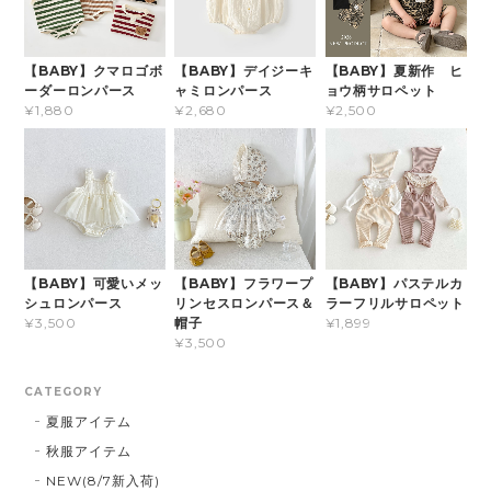
【BABY】クマロゴボ
【BABY】デイジーキ
【BABY】夏新作 ヒ
ーダーロンパース
ャミロンパース
ョウ柄サロペット
¥1,880
¥2,680
¥2,500
【BABY】可愛いメッ
【BABY】フラワープ
【BABY】パステルカ
シュロンパース
リンセスロンパース＆
ラーフリルサロペット
帽子
¥3,500
¥1,899
¥3,500
CATEGORY
夏服アイテム
秋服アイテム
NEW(8/7新入荷)