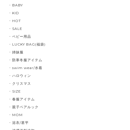
BABY
KID
HOT
SALE
ベビー用品
LUCKY BAG(福袋)
姉妹服
防寒冬服アイテム
swim wear/水着
ハロウィン
クリスマス
SIZE
春服アイテム
親子ペアルック
MOM
浴衣/甚平