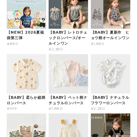
【NEW】2026夏福
【BABY】レトロチェ
【BABY】夏新作 ヒ
袋第三弾
ックロンパース/オー
ョウ柄オールインワン
ルインワン
¥880
¥1,880
¥2,380
【BABY】柔らか総柄
【BABY】ペット柄ナ
【BABY】ナチュラル
ロンパース
チュラルロンパース
フラワーロンパース
¥999
¥1,880
¥2,280