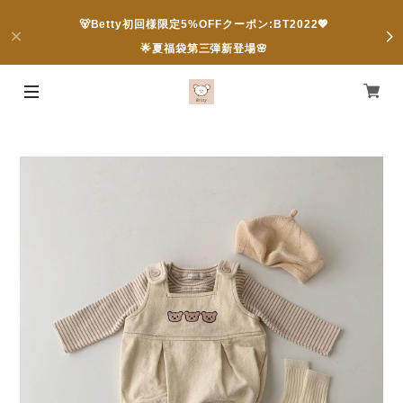
🐻Betty初回様限定5%OFFクーポン:BT2022💖
🌟夏福袋第三弾新登場🌸