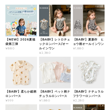
【NEW】2026夏福
【BABY】レトロチェ
【BABY】夏新作 ヒ
袋第三弾
ックロンパース/オー
ョウ柄オールインワン
ルインワン
¥880
¥1,880
¥2,380
【BABY】柔らか総柄
【BABY】ペット柄ナ
【BABY】ナチュラル
ロンパース
チュラルロンパース
フラワーロンパース
¥999
¥1,880
¥2,280