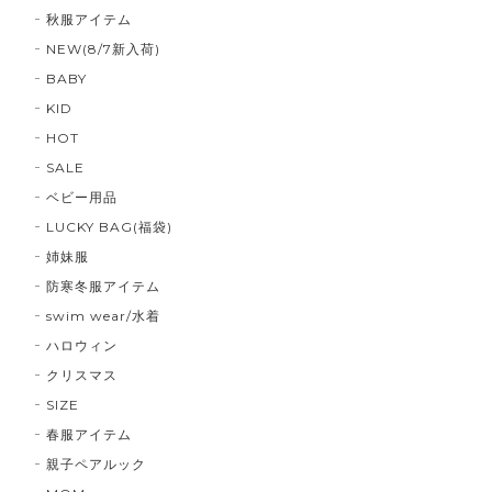
秋服アイテム
NEW(8/7新入荷)
BABY
KID
HOT
SALE
ベビー用品
LUCKY BAG(福袋)
姉妹服
防寒冬服アイテム
swim wear/水着
ハロウィン
クリスマス
SIZE
春服アイテム
親子ペアルック