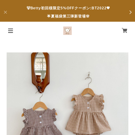
🐻Betty初回様限定5%OFFクーポン:BT2022💖
🌟夏福袋第三弾新登場🌸