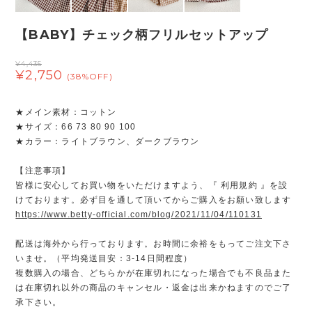
【BABY】チェック柄フリルセットアップ
¥4,435
¥2,750
(38%OFF)
★メイン素材：コットン
★サイズ：66 73 80 90 100
★カラー：ライトブラウン、ダークブラウン
【注意事項】
皆様に安心してお買い物をいただけますよう、『 利用規約 』を設
けております。必ず目を通して頂いてからご購入をお願い致します
https://www.betty-official.com/blog/2021/11/04/110131
配送は海外から行っております。お時間に余裕をもってご注文下さ
いませ。（平均発送目安：3-14日間程度）
複数購入の場合、どちらかが在庫切れになった場合でも不良品また
は在庫切れ以外の商品のキャンセル・返金は出来かねますのでご了
承下さい。