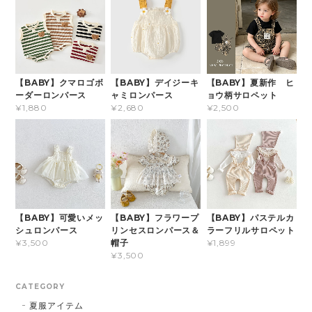
【BABY】クマロゴボ
【BABY】デイジーキ
【BABY】夏新作 ヒ
ーダーロンパース
ャミロンパース
ョウ柄サロペット
¥1,880
¥2,680
¥2,500
【BABY】可愛いメッ
【BABY】フラワープ
【BABY】パステルカ
シュロンパース
リンセスロンパース＆
ラーフリルサロペット
帽子
¥3,500
¥1,899
¥3,500
CATEGORY
夏服アイテム