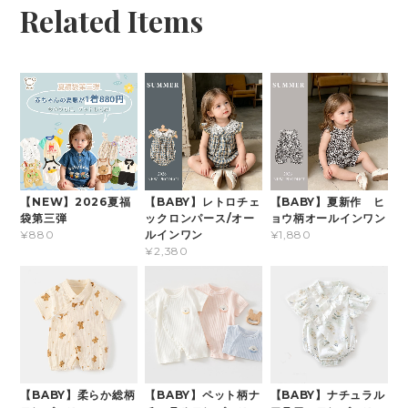
Related Items
【NEW】2026夏福
【BABY】レトロチェ
【BABY】夏新作 ヒ
袋第三弾
ックロンパース/オー
ョウ柄オールインワン
ルインワン
¥880
¥1,880
¥2,380
【BABY】柔らか総柄
【BABY】ペット柄ナ
【BABY】ナチュラル