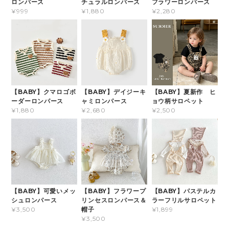
ロンパース
チュラルロンパース
フラワーロンパース
¥999
¥1,880
¥2,280
【BABY】クマロゴボ
【BABY】デイジーキ
【BABY】夏新作 ヒ
ーダーロンパース
ャミロンパース
ョウ柄サロペット
¥1,880
¥2,680
¥2,500
【BABY】可愛いメッ
【BABY】フラワープ
【BABY】パステルカ
シュロンパース
リンセスロンパース＆
ラーフリルサロペット
帽子
¥3,500
¥1,899
¥3,500