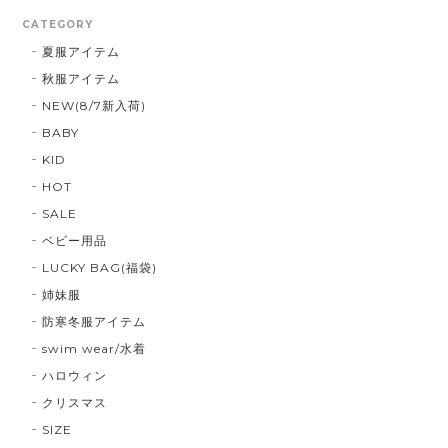
CATEGORY
夏服アイテム
秋服アイテム
NEW(8/7新入荷)
BABY
KID
HOT
SALE
ベビー用品
LUCKY BAG(福袋)
姉妹服
防寒冬服アイテム
swim wear/水着
ハロウィン
クリスマス
SIZE