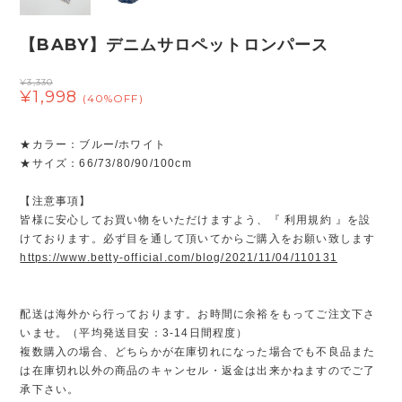
【BABY】デニムサロペットロンパース
¥3,330
¥1,998
(40%OFF)
★カラー：ブルー/ホワイト
★サイズ：66/73/80/90/100cm
【注意事項】
皆様に安心してお買い物をいただけますよう、『 利用規約 』を設
けております。必ず目を通して頂いてからご購入をお願い致します
https://www.betty-official.com/blog/2021/11/04/110131
配送は海外から行っております。お時間に余裕をもってご注文下さ
いませ。（平均発送目安：3-14日間程度）
複数購入の場合、どちらかが在庫切れになった場合でも不良品また
は在庫切れ以外の商品のキャンセル・返金は出来かねますのでご了
承下さい。