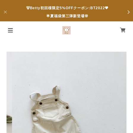
🐻Betty初回様限定5%OFFクーポン:BT2022💖
🌟夏福袋第三弾新登場🌸