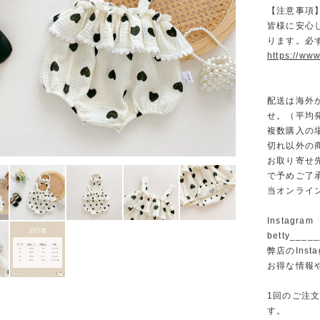
【注意事項
皆様に安心
ります。必
https://www
配送は海外
せ。（平均発
複数購入の
切れ以外の
お取り寄せ
で予めご了
当オンライ
Instagram
betty______
弊店のInst
お得な情報
1回のご注
す。