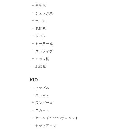
無地系
チェック系
デニム
花柄系
ドット
セーラー風
ストライプ
ヒョウ柄
北欧風
KID
トップス
ボトムス
ワンピース
スカート
オールインワン/サロペット
セットアップ