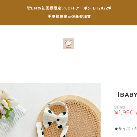
🐻Betty初回様限定5%OFFクーポン:BT2022💖
🌟夏福袋第三弾新登場🌸
【BAB
¥3,193
¥1,980
★サイズ：66 