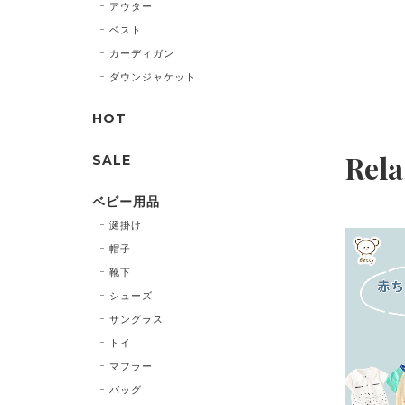
アウター
ベスト
カーディガン
ダウンジャケット
HOT
Rela
SALE
ベビー用品
涎掛け
帽子
靴下
シューズ
サングラス
トイ
マフラー
バッグ