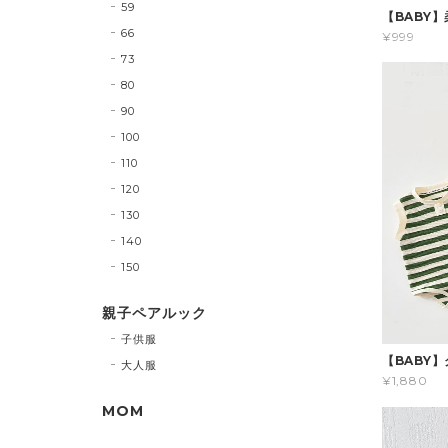
59
【BABY
66
¥999
73
80
90
100
110
120
130
140
150
親子ペアルック
子供服
【BABY
大人服
¥1,880
MOM