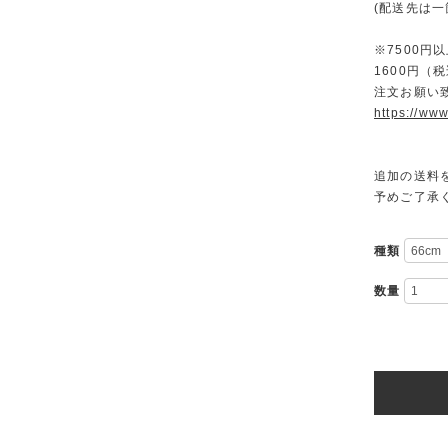
(配送先は
※7500
1600円
注文お願い
https://www
追加の送料
予めご了承
種類
数量