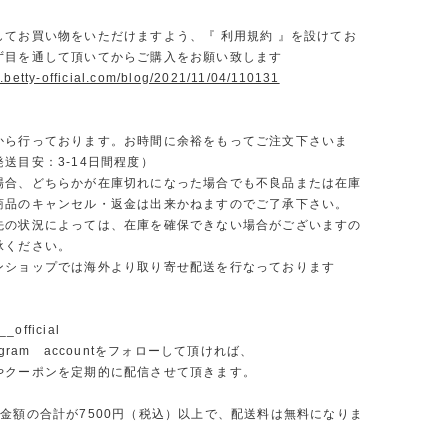
】
してお買い物をいただけますよう、『 利用規約 』を設けてお
ず目を通して頂いてからご購入をお願い致します
.betty-official.com/blog/2021/11/04/110131
から行っております。お時間に余裕をもってご注文下さいま
送目安：3-14日間程度）
場合、どちらかが在庫切れになった場合でも不良品または在庫
商品のキャンセル・返金は出来かねますのでご了承下さい。
先の状況によっては、在庫を確保できない場合がございますの
承ください。
ンショップでは海外より取り寄せ配送を行なっております
_official
agram accountをフォローして頂ければ、
やクーポンを定期的に配信させて頂きます。
文金額の合計が7500円（税込）以上で、配送料は無料になりま