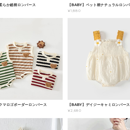
】柔らか総柄ロンパース
【BABY】ペット柄ナチュラルロン
¥1,880
】クマロゴボーダーロンパース
【BABY】デイジーキャミロンパー
¥2,680