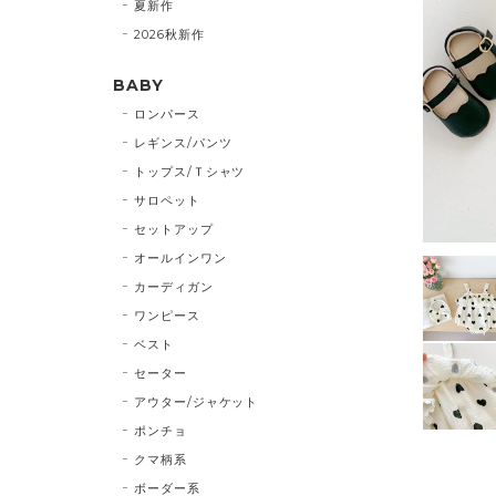
夏新作
2026秋新作
BABY
ロンパース
レギンス/パンツ
トップス/Ｔシャツ
サロペット
セットアップ
オールインワン
カーディガン
ワンピース
ベスト
セーター
アウター/ジャケット
ポンチョ
クマ柄系
ボーダー系