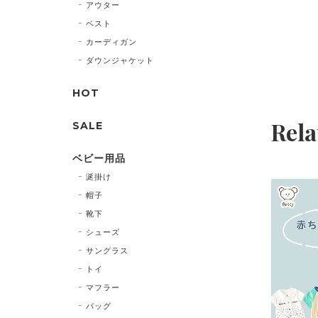
アウター
ベスト
カーディガン
ダウンジャケット
HOT
Rela
SALE
ベビー用品
涎掛け
帽子
靴下
シューズ
サングラス
トイ
マフラー
バッグ