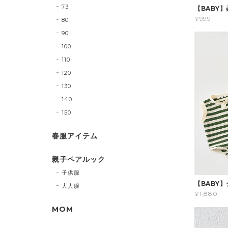
73
【BABY
¥999
80
90
100
110
120
130
140
150
春服アイテム
親子ペアルック
子供服
【BABY
大人服
¥1,880
MOM