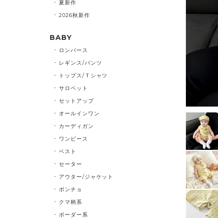
夏新作
2026秋新作
BABY
ロンパース
レギンス/パンツ
トップス/Ｔシャツ
サロペット
セットアップ
オールインワン
カーディガン
ワンピース
ベスト
セーター
アウター/ジャケット
ポンチョ
クマ柄系
ボーダー系