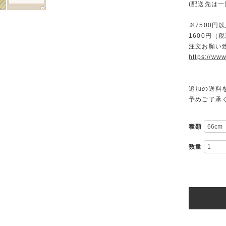
(配送先は
※7500
1600円
注文お願い
https://www
追加の送料
予めご了承
種類
数量