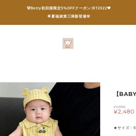
🐻Betty初回様限定5%OFFクーポン:BT2022💖
🌟夏福袋第三弾新登場🌸
【BAB
¥4,000
¥2,480
★サイズ：66 