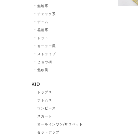
無地系
チェック系
デニム
花柄系
ドット
セーラー風
ストライプ
ヒョウ柄
北欧風
KID
トップス
ボトムス
ワンピース
スカート
オールインワン/サロペット
セットアップ