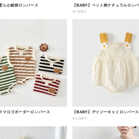
】柔らか総柄ロンパース
【BABY】ペット柄ナチュラルロン
¥1,880
】クマロゴボーダーロンパース
【BABY】デイジーキャミロンパー
¥2,680