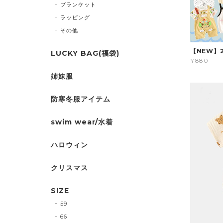
ブランケット
ラッピング
その他
【NEW】
LUCKY BAG(福袋)
¥880
姉妹服
防寒冬服アイテム
swim wear/水着
ハロウィン
クリスマス
SIZE
59
66