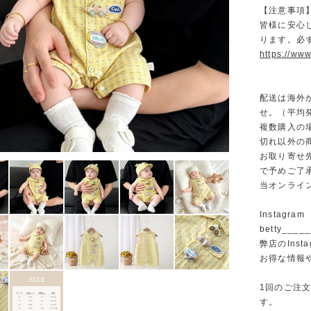
【注意事項
皆様に安心
ります。必
https://www
配送は海外
せ。（平均発
複数購入の
切れ以外の
お取り寄せ
で予めご了
当オンライ
Instagram
betty______
弊店のInst
お得な情報
1回のご注
す。