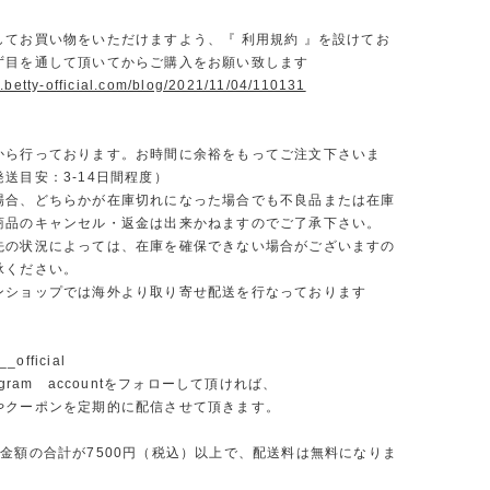
】
してお買い物をいただけますよう、『 利用規約 』を設けてお
ず目を通して頂いてからご購入をお願い致します
.betty-official.com/blog/2021/11/04/110131
から行っております。お時間に余裕をもってご注文下さいま
送目安：3-14日間程度）
場合、どちらかが在庫切れになった場合でも不良品または在庫
商品のキャンセル・返金は出来かねますのでご了承下さい。
先の状況によっては、在庫を確保できない場合がございますの
承ください。
ンショップでは海外より取り寄せ配送を行なっております
_official
agram accountをフォローして頂ければ、
やクーポンを定期的に配信させて頂きます。
文金額の合計が7500円（税込）以上で、配送料は無料になりま