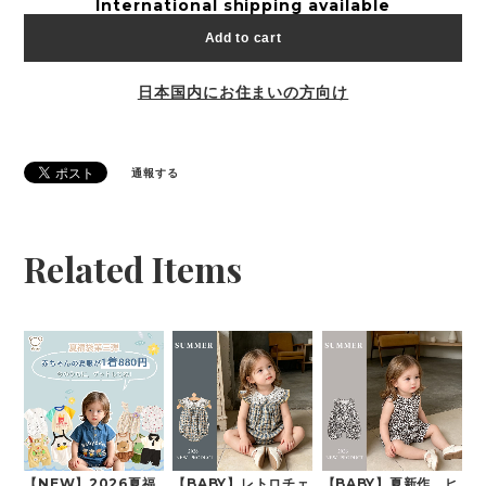
International shipping available
Add to cart
日本国内にお住まいの方向け
通報する
Related Items
【NEW】2026夏福
【BABY】レトロチェ
【BABY】夏新作 ヒ