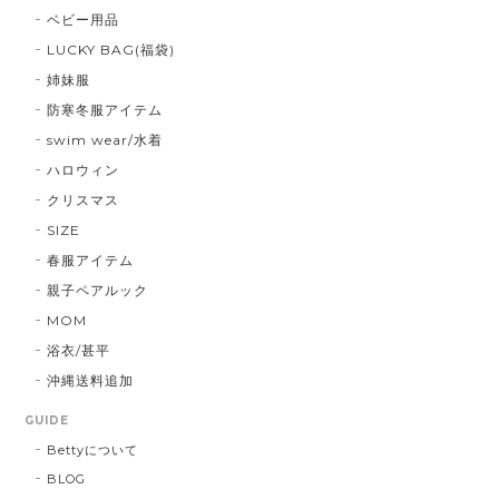
ベビー用品
LUCKY BAG(福袋)
姉妹服
防寒冬服アイテム
swim wear/水着
ハロウィン
クリスマス
SIZE
春服アイテム
親子ペアルック
MOM
浴衣/甚平
沖縄送料追加
GUIDE
Bettyについて
BLOG