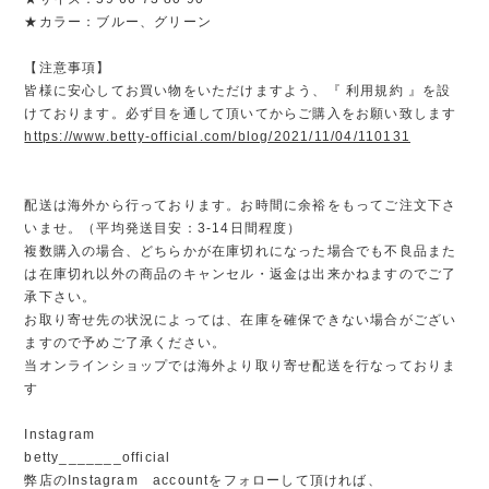
★カラー：ブルー、グリーン
【注意事項】
皆様に安心してお買い物をいただけますよう、『 利用規約 』を設
けております。必ず目を通して頂いてからご購入をお願い致します
https://www.betty-official.com/blog/2021/11/04/110131
配送は海外から行っております。お時間に余裕をもってご注文下さ
いませ。（平均発送目安：3-14日間程度）
複数購入の場合、どちらかが在庫切れになった場合でも不良品また
は在庫切れ以外の商品のキャンセル・返金は出来かねますのでご了
承下さい。
お取り寄せ先の状況によっては、在庫を確保できない場合がござい
ますので予めご了承ください。
当オンラインショップでは海外より取り寄せ配送を行なっておりま
す
Instagram
betty_______official
弊店のInstagram accountをフォローして頂ければ、