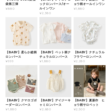
袋第三弾
ックロンパース/オー
ョウ柄オールインワン
ルインワン
¥880
¥1,880
¥2,380
【BABY】柔らか総柄
【BABY】ペット柄ナ
【BABY】ナチュラル
ロンパース
チュラルロンパース
フラワーロンパース
¥999
¥1,880
¥2,280
【BABY】クマロゴボ
【BABY】デイジーキ
【BABY】夏新作 ヒ
ーダーロンパース
ャミロンパース
ョウ柄サロペット
¥1,880
¥2,680
¥2,500