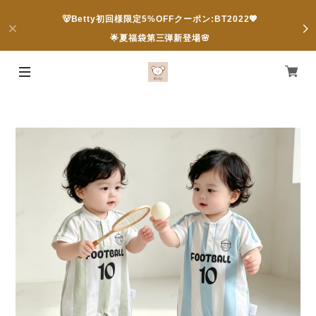
🐻Betty初回様限定5%OFFクーポン:BT2022💖
🌟夏福袋第三弾新登場🌸