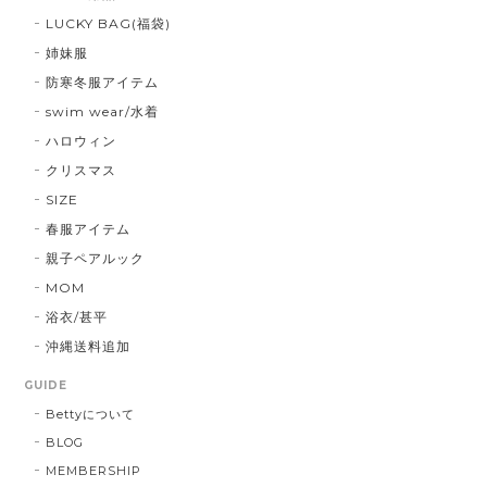
LUCKY BAG(福袋)
姉妹服
防寒冬服アイテム
swim wear/水着
ハロウィン
クリスマス
SIZE
春服アイテム
親子ペアルック
MOM
浴衣/甚平
沖縄送料追加
GUIDE
Bettyについて
BLOG
MEMBERSHIP