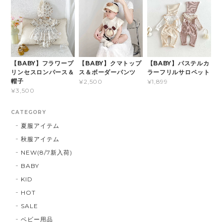
【BABY】フラワープ
【BABY】クマトップ
【BABY】パステルカ
リンセスロンパース＆
ス＆ボーダーパンツ
ラーフリルサロペット
帽子
¥2,500
¥1,899
¥3,500
CATEGORY
夏服アイテム
秋服アイテム
NEW(8/7新入荷)
BABY
KID
HOT
SALE
ベビー用品