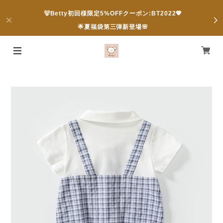
🐻Betty初回様限定5%OFFクーポン:BT2022💖
🌟夏福袋第三弾新登場🌸