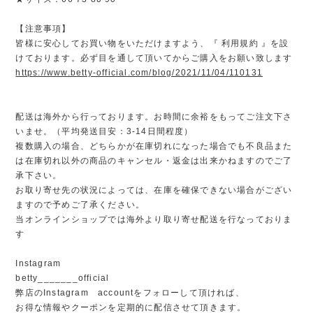
【注意事項】
皆様に安心してお買い物をいただけますよう、『 利用規約 』を設
けております。必ず目を通して頂いてからご購入をお願い致します
https://www.betty-official.com/blog/2021/11/04/110131
配送は海外から行っております。お時間に余裕をもってご注文下さ
いませ。（平均発送目安：3-14日間程度）
複数購入の場合、どちらかが在庫切れになった場合でも不良品また
は在庫切れ以外の商品のキャンセル・返金は出来かねますのでご了
承下さい。
お取り寄せ先の状況によっては、在庫を確保できない場合がござい
ますので予めご了承ください。
当オンラインショップでは海外より取り寄せ配送を行なっておりま
す
Instagram
betty_______official
弊店のInstagram accountをフォローして頂ければ、
お得な情報やクーポンを定期的に配信させて頂きます。