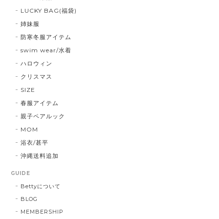
LUCKY BAG(福袋)
姉妹服
防寒冬服アイテム
swim wear/水着
ハロウィン
クリスマス
SIZE
春服アイテム
親子ペアルック
MOM
浴衣/甚平
沖縄送料追加
GUIDE
Bettyについて
BLOG
MEMBERSHIP