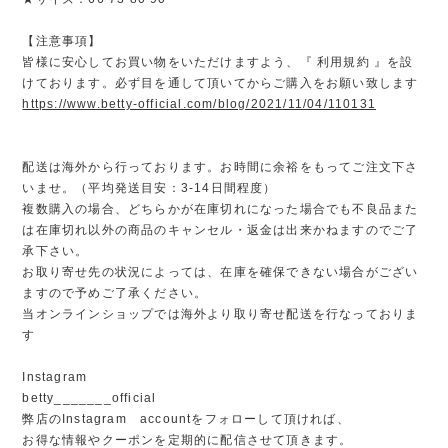
【注意事項】
皆様に安心してお買い物をいただけますよう、『 利用規約 』を設
けております。必ず目を通して頂いてからご購入をお願い致します
https://www.betty-official.com/blog/2021/11/04/110131
配送は海外から行っております。お時間に余裕をもってご注文下さ
いませ。（平均発送目安：3-14日間程度）
複数購入の場合、どちらかが在庫切れになった場合でも不良品また
は在庫切れ以外の商品のキャンセル・返金は出来かねますのでご了
承下さい。
お取り寄せ先の状況によっては、在庫を確保できない場合がござい
ますので予めご了承ください。
当オンラインショップでは海外より取り寄せ配送を行なっておりま
す
Instagram
betty_______official
弊店のInstagram accountをフォローして頂ければ、
お得な情報やクーポンを定期的に配信させて頂きます。