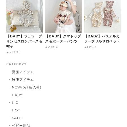
【BABY】フラワープ
【BABY】クマトップ
【BABY】パステルカ
リンセスロンパース＆
ス＆ボーダーパンツ
ラーフリルサロペット
帽子
¥2,500
¥1,899
¥3,500
CATEGORY
夏服アイテム
秋服アイテム
NEW(8/7新入荷)
BABY
KID
HOT
SALE
ベビー用品