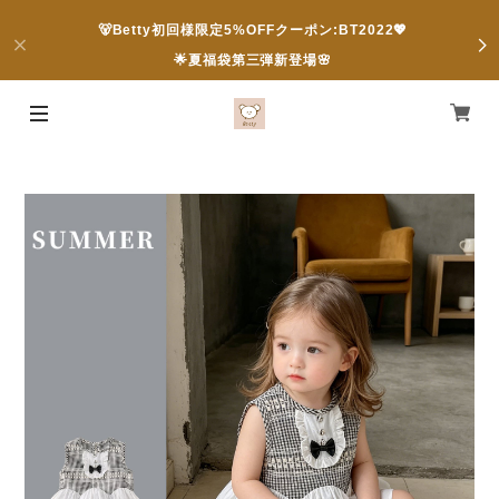
🐻Betty初回様限定5%OFFクーポン:BT2022💖
🌟夏福袋第三弾新登場🌸