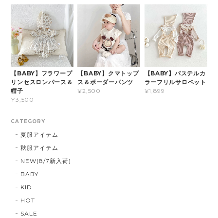
【BABY】フラワープ
【BABY】クマトップ
【BABY】パステルカ
リンセスロンパース＆
ス＆ボーダーパンツ
ラーフリルサロペット
帽子
¥2,500
¥1,899
¥3,500
CATEGORY
夏服アイテム
秋服アイテム
NEW(8/7新入荷)
BABY
KID
HOT
SALE