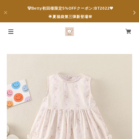
🐻Betty初回様限定5%OFFクーポン:BT2022💖
🌟夏福袋第三弾新登場🌸