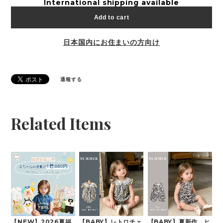
International shipping available
Add to cart
日本国内にお住まいの方向け
通報する
Related Items
【NEW】2026夏福
【BABY】レトロチェ
【BABY】夏新作 ヒ