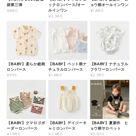
袋第三弾
ックロンパース/オー
ョウ柄オールインワン
ルインワン
¥880
¥1,880
¥2,380
【BABY】柔らか総柄
【BABY】ペット柄ナ
【BABY】ナチュラル
ロンパース
チュラルロンパース
フラワーロンパース
¥999
¥1,880
¥2,280
【BABY】クマロゴボ
【BABY】デイジーキ
【BABY】夏新作 ヒ
ーダーロンパース
ャミロンパース
ョウ柄サロペット
¥1,880
¥2,680
¥2,500