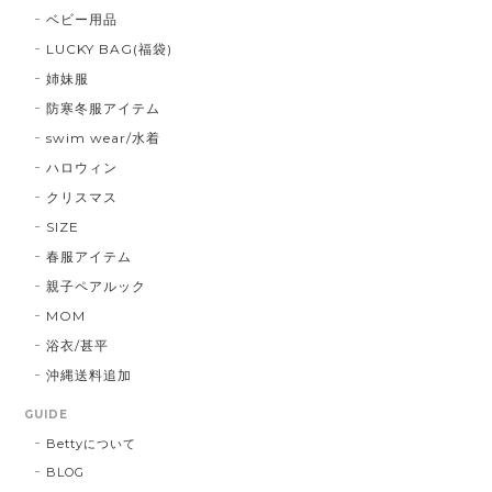
ベビー用品
LUCKY BAG(福袋)
姉妹服
防寒冬服アイテム
swim wear/水着
ハロウィン
クリスマス
SIZE
春服アイテム
親子ペアルック
MOM
浴衣/甚平
沖縄送料追加
GUIDE
Bettyについて
BLOG