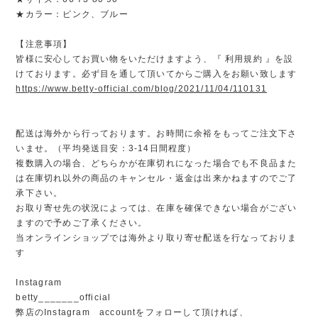
★カラー：ピンク、ブルー
【注意事項】
皆様に安心してお買い物をいただけますよう、『 利用規約 』を設
けております。必ず目を通して頂いてからご購入をお願い致します
https://www.betty-official.com/blog/2021/11/04/110131
配送は海外から行っております。お時間に余裕をもってご注文下さ
いませ。（平均発送目安：3-14日間程度）
複数購入の場合、どちらかが在庫切れになった場合でも不良品また
は在庫切れ以外の商品のキャンセル・返金は出来かねますのでご了
承下さい。
お取り寄せ先の状況によっては、在庫を確保できない場合がござい
ますので予めご了承ください。
当オンラインショップでは海外より取り寄せ配送を行なっておりま
す
Instagram
betty_______official
弊店のInstagram accountをフォローして頂ければ、