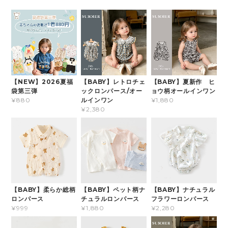
【NEW】2026夏福
【BABY】レトロチェ
【BABY】夏新作 ヒ
袋第三弾
ックロンパース/オー
ョウ柄オールインワン
ルインワン
¥880
¥1,880
¥2,380
【BABY】柔らか総柄
【BABY】ペット柄ナ
【BABY】ナチュラル
ロンパース
チュラルロンパース
フラワーロンパース
¥999
¥1,880
¥2,280