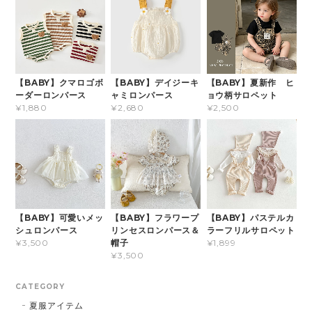
【BABY】クマロゴボ
【BABY】デイジーキ
【BABY】夏新作 ヒ
ーダーロンパース
ャミロンパース
ョウ柄サロペット
¥1,880
¥2,680
¥2,500
【BABY】可愛いメッ
【BABY】フラワープ
【BABY】パステルカ
シュロンパース
リンセスロンパース＆
ラーフリルサロペット
帽子
¥3,500
¥1,899
¥3,500
CATEGORY
夏服アイテム