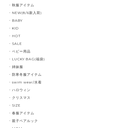
秋服アイテム
NEW(8/6新入荷)
BABY
KID
HOT
SALE
ベビー用品
LUCKY BAG(福袋)
姉妹服
防寒冬服アイテム
swim wear/水着
ハロウィン
クリスマス
SIZE
春服アイテム
親子ペアルック