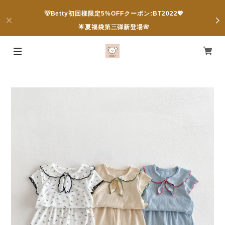
🐻Betty初回様限定5%OFFクーポン:BT2022💖
🌟夏福袋第三弾新登場🌸