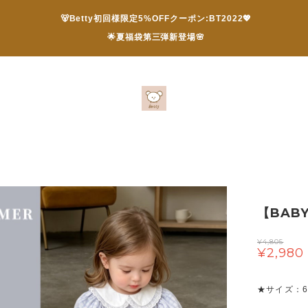
🐻Betty初回様限定5%OFFクーポン:BT2022💖
🌟夏福袋第三弾新登場🌸
【BAB
¥4,805
¥2,980
★サイズ：66 