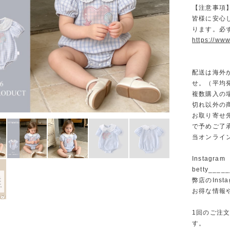
【注意事項
皆様に安心
ります。必
https://www
配送は海外
せ。（平均発
複数購入の
切れ以外の
お取り寄せ
で予めご了
当オンライ
Instagram
betty______
弊店のInst
お得な情報
1回のご注
す。