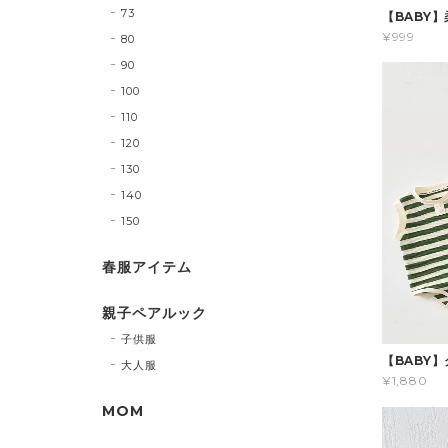
73
【BABY
¥999
80
90
100
110
120
130
140
150
春服アイテム
親子ペアルック
子供服
【BABY
大人服
¥1,880
MOM