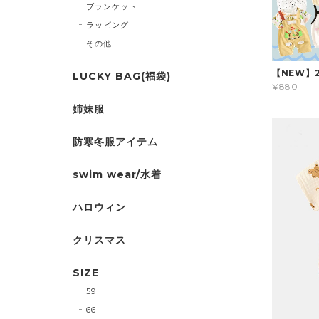
ブランケット
ラッピング
その他
【NEW】
LUCKY BAG(福袋)
¥880
姉妹服
防寒冬服アイテム
swim wear/水着
ハロウィン
クリスマス
SIZE
59
66