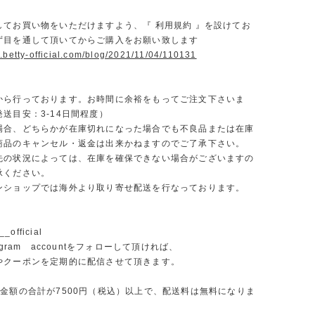
】
してお買い物をいただけますよう、『 利用規約 』を設けてお
ず目を通して頂いてからご購入をお願い致します
.betty-official.com/blog/2021/11/04/110131
から行っております。お時間に余裕をもってご注文下さいま
送目安：3-14日間程度）
場合、どちらかが在庫切れになった場合でも不良品または在庫
商品のキャンセル・返金は出来かねますのでご了承下さい。
先の状況によっては、在庫を確保できない場合がございますの
承ください。
ンショップでは海外より取り寄せ配送を行なっております。
_official
agram accountをフォローして頂ければ、
やクーポンを定期的に配信させて頂きます。
文金額の合計が7500円（税込）以上で、配送料は無料になりま