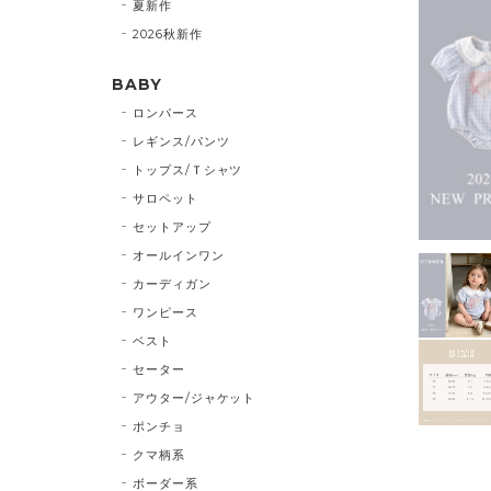
夏新作
2026秋新作
BABY
ロンパース
レギンス/パンツ
トップス/Ｔシャツ
サロペット
セットアップ
オールインワン
カーディガン
ワンピース
ベスト
セーター
アウター/ジャケット
ポンチョ
クマ柄系
ボーダー系