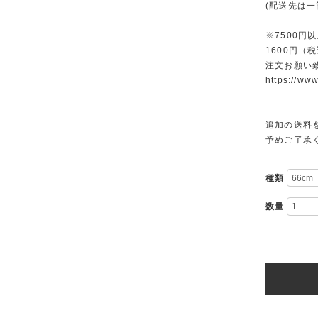
(配送先は
※7500
1600円
注文お願い
https://www
追加の送料
予めご了承
種類
数量