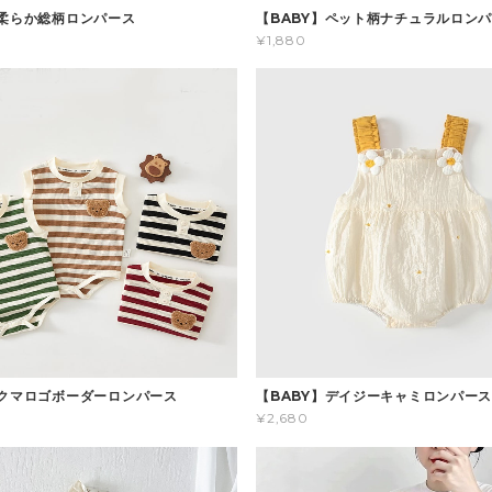
】柔らか総柄ロンパース
【BABY】ペット柄ナチュラルロン
¥1,880
】クマロゴボーダーロンパース
【BABY】デイジーキャミロンパー
¥2,680