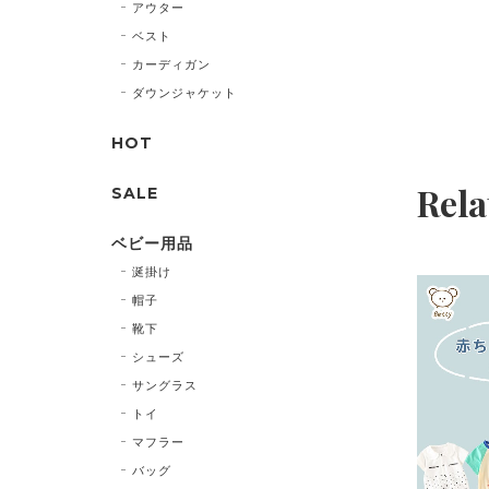
アウター
ベスト
カーディガン
ダウンジャケット
HOT
Rela
SALE
ベビー用品
涎掛け
帽子
靴下
シューズ
サングラス
トイ
マフラー
バッグ