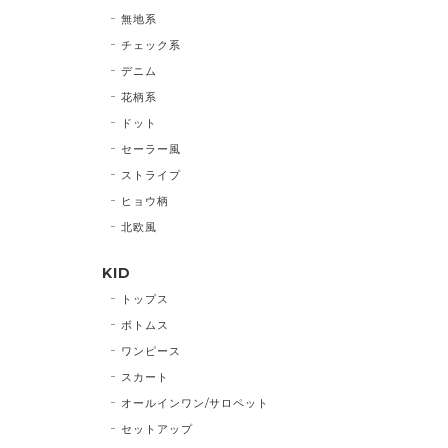
無地系
チェック系
デニム
花柄系
ドット
セーラー風
ストライプ
ヒョウ柄
北欧風
KID
トップス
ボトムス
ワンピース
スカート
オールインワン/サロペット
セットアップ