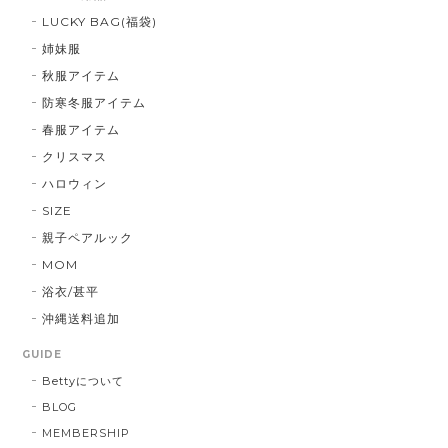
LUCKY BAG(福袋)
姉妹服
秋服アイテム
防寒冬服アイテム
春服アイテム
クリスマス
ハロウィン
SIZE
親子ペアルック
MOM
浴衣/甚平
沖縄送料追加
GUIDE
Bettyについて
BLOG
MEMBERSHIP