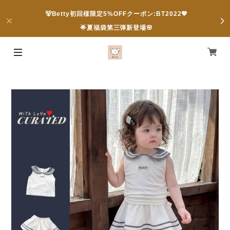
🐻Betty初回様限定5%OFFクーポン:BT2022💖
🌟夏福袋第三弾新登場🌸