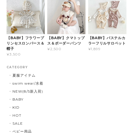
【BABY】フラワープ
【BABY】クマトップ
【BABY】パステルカ
リンセスロンパース＆
ス＆ボーダーパンツ
ラーフリルサロペット
帽子
¥2,500
¥1,899
¥3,500
CATEGORY
夏服アイテム
swim wear/水着
NEW(8/5新入荷)
BABY
KID
HOT
SALE
ベビー用品