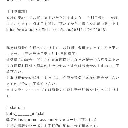
【注意事項】
皆様に安心してお買い物をいただけますよう、『 利用規約 』を設
けております。必ず目を通して頂いてからご購入をお願い致します
https://www.betty-official.com/blog/2021/11/04/110131
配送は海外から行っております。お時間に余裕をもってご注文下さ
いませ。（平均発送目安：3-14日間程度）
複数購入の場合、どちらかが在庫切れになった場合でも不良品また
は在庫切れ以外の商品のキャンセル・返金は出来かねますのでご了
承下さい。
お取り寄せ先の状況によっては、在庫を確保できない場合がござい
ますので予めご了承ください。
当オンラインショップでは海外より取り寄せ配送を行なっておりま
す。
Instagram
betty_______official
弊店のInstagram accountをフォローして頂ければ、
お得な情報やクーポンを定期的に配信させて頂きます。