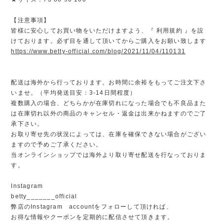
【注意事項】
皆様に安心してお買い物をいただけますよう、『 利用規約 』を設
けております。必ず目を通して頂いてからご購入をお願い致します
https://www.betty-official.com/blog/2021/11/04/110131
配送は海外から行っております。お時間に余裕をもってご注文下さ
いませ。（平均発送目安：3-14日間程度）
複数購入の場合、どちらかが在庫切れになった場合でも不良品また
は在庫切れ以外の商品のキャンセル・返金は出来かねますのでご了
承下さい。
お取り寄せ先の状況によっては、在庫を確保できない場合がござい
ますので予めご了承ください。
当オンラインショップでは海外より取り寄せ配送を行なっておりま
す。
Instagram
betty_______official
弊店のInstagram accountをフォローして頂ければ、
お得な情報やクーポンを定期的に配信させて頂きます。