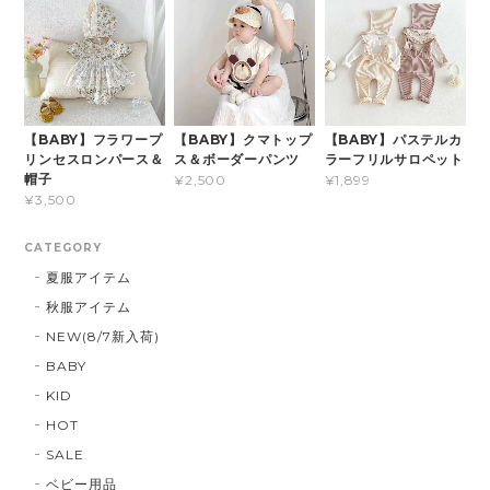
【BABY】フラワープ
【BABY】クマトップ
【BABY】パステルカ
リンセスロンパース＆
ス＆ボーダーパンツ
ラーフリルサロペット
帽子
¥2,500
¥1,899
¥3,500
CATEGORY
夏服アイテム
秋服アイテム
NEW(8/7新入荷)
BABY
KID
HOT
SALE
ベビー用品