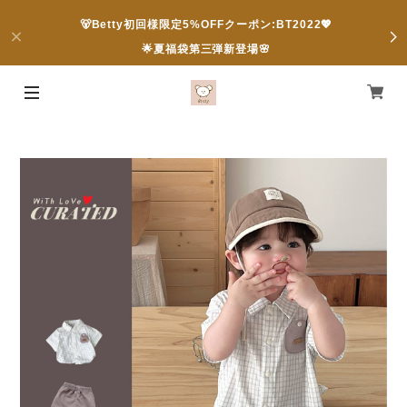
🐻Betty初回様限定5%OFFクーポン:BT2022💖
🌟夏福袋第三弾新登場🌸