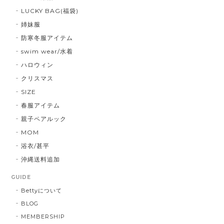
LUCKY BAG(福袋)
姉妹服
防寒冬服アイテム
swim wear/水着
ハロウィン
クリスマス
SIZE
春服アイテム
親子ペアルック
MOM
浴衣/甚平
沖縄送料追加
GUIDE
Bettyについて
BLOG
MEMBERSHIP