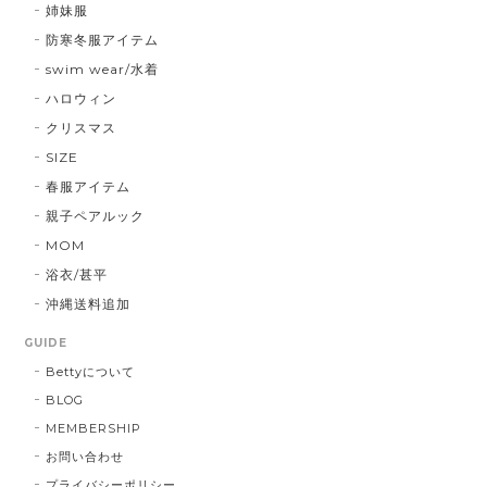
姉妹服
防寒冬服アイテム
swim wear/水着
ハロウィン
クリスマス
SIZE
春服アイテム
親子ペアルック
MOM
浴衣/甚平
沖縄送料追加
GUIDE
Bettyについて
BLOG
MEMBERSHIP
お問い合わせ
プライバシーポリシー