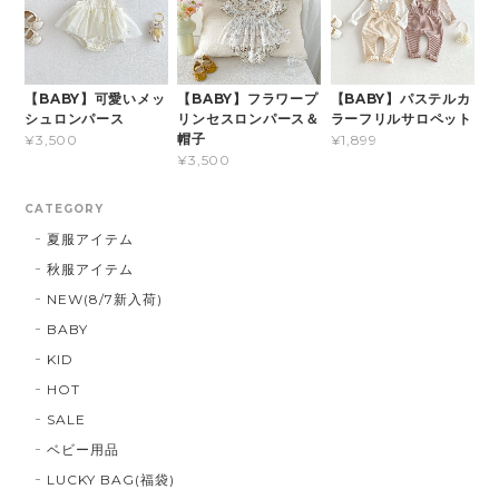
【BABY】可愛いメッ
【BABY】フラワープ
【BABY】パステルカ
シュロンパース
リンセスロンパース＆
ラーフリルサロペット
帽子
¥3,500
¥1,899
¥3,500
CATEGORY
夏服アイテム
秋服アイテム
NEW(8/7新入荷)
BABY
KID
HOT
SALE
ベビー用品
LUCKY BAG(福袋)