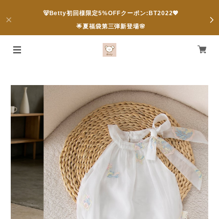
🐻Betty初回様限定5%OFFクーポン:BT2022💖
🌟夏福袋第三弾新登場🌸