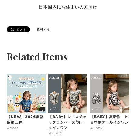
日本国内にお住まいの方向け
通報する
Related Items
【NEW】2026夏福
【BABY】レトロチェ
【BABY】夏新作 ヒ
袋第三弾
ックロンパース/オー
ョウ柄オールインワン
ルインワン
¥880
¥1,880
¥2,380