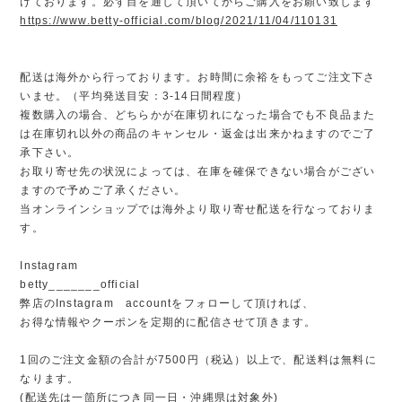
けております。必ず目を通して頂いてからご購入をお願い致します
https://www.betty-official.com/blog/2021/11/04/110131
配送は海外から行っております。お時間に余裕をもってご注文下さ
いませ。（平均発送目安：3-14日間程度）
複数購入の場合、どちらかが在庫切れになった場合でも不良品また
は在庫切れ以外の商品のキャンセル・返金は出来かねますのでご了
承下さい。
お取り寄せ先の状況によっては、在庫を確保できない場合がござい
ますので予めご了承ください。
当オンラインショップでは海外より取り寄せ配送を行なっておりま
す。
Instagram
betty_______official
弊店のInstagram accountをフォローして頂ければ、
お得な情報やクーポンを定期的に配信させて頂きます。
1回のご注文金額の合計が7500円（税込）以上で、配送料は無料に
なります。
(配送先は一箇所につき同一日・沖縄県は対象外)