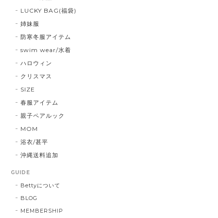
LUCKY BAG(福袋)
姉妹服
防寒冬服アイテム
swim wear/水着
ハロウィン
クリスマス
SIZE
春服アイテム
親子ペアルック
MOM
浴衣/甚平
沖縄送料追加
GUIDE
Bettyについて
BLOG
MEMBERSHIP