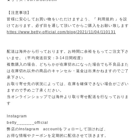
【注意事項】
皆様に安心してお買い物をいただけますよう、『 利用規約 』を設
けております。必ず目を通して頂いてからご購入をお願い致します
https://www.betty-official.com/blog/2021/11/04/110131
配送は海外から行っております。お時間に余裕をもってご注文下さ
いませ。（平均発送目安：3-14日間程度）
複数購入の場合、どちらかが在庫切れになった場合でも不良品また
は在庫切れ以外の商品のキャンセル・返金は出来かねますのでご了
承下さい。
お取り寄せ先の状況によっては、在庫を確保できない場合がござい
ますので予めご了承ください。
当オンラインショップでは海外より取り寄せ配送を行なっておりま
す
Instagram
betty_______official
弊店のInstagram accountをフォローして頂ければ、
お得な情報やクーポンを定期的に配信させて頂きます。