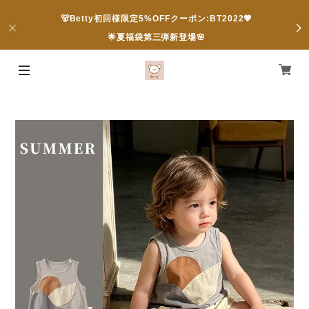
🐻Betty初回様限定5%OFFクーポン:BT2022💖
🌟夏福袋第三弾新登場🌸