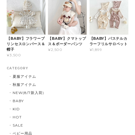
【BABY】フラワープ
【BABY】クマトップ
【BABY】パステルカ
リンセスロンパース＆
ス＆ボーダーパンツ
ラーフリルサロペット
帽子
¥2,500
¥1,899
¥3,500
CATEGORY
夏服アイテム
秋服アイテム
NEW(8/7新入荷)
BABY
KID
HOT
SALE
ベビー用品