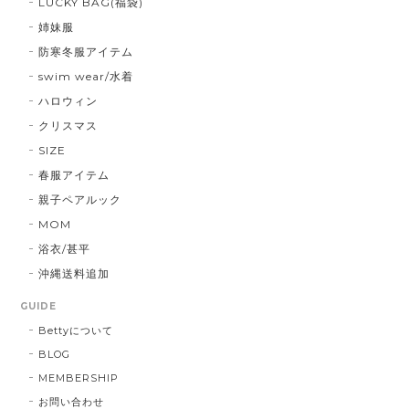
LUCKY BAG(福袋)
姉妹服
防寒冬服アイテム
swim wear/水着
ハロウィン
クリスマス
SIZE
春服アイテム
親子ペアルック
MOM
浴衣/甚平
沖縄送料追加
GUIDE
Bettyについて
BLOG
MEMBERSHIP
お問い合わせ