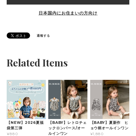
日本国内にお住まいの方向け
通報する
Related Items
【NEW】2026夏福
【BABY】レトロチェ
【BABY】夏新作 ヒ
袋第三弾
ックロンパース/オー
ョウ柄オールインワン
ルインワン
¥880
¥1,880