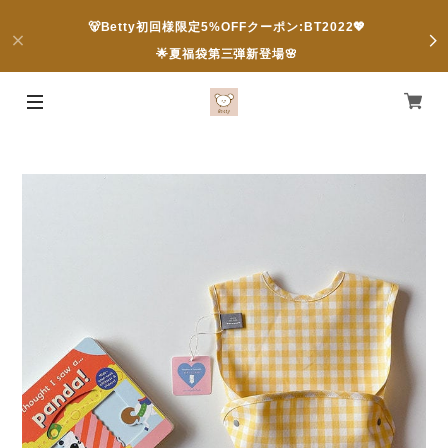
🐻Betty初回様限定5%OFFクーポン:BT2022💖
🌟夏福袋第三弾新登場🌸