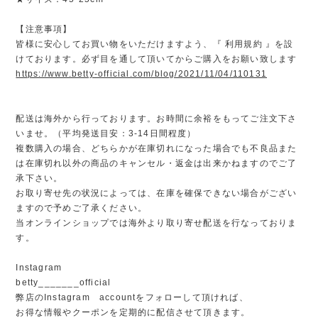
【注意事項】
皆様に安心してお買い物をいただけますよう、『 利用規約 』を設
けております。必ず目を通して頂いてからご購入をお願い致します
https://www.betty-official.com/blog/2021/11/04/110131
配送は海外から行っております。お時間に余裕をもってご注文下さ
いませ。（平均発送目安：3-14日間程度）
複数購入の場合、どちらかが在庫切れになった場合でも不良品また
は在庫切れ以外の商品のキャンセル・返金は出来かねますのでご了
承下さい。
お取り寄せ先の状況によっては、在庫を確保できない場合がござい
ますので予めご了承ください。
当オンラインショップでは海外より取り寄せ配送を行なっておりま
す。
Instagram
betty_______official
弊店のInstagram accountをフォローして頂ければ、
お得な情報やクーポンを定期的に配信させて頂きます。