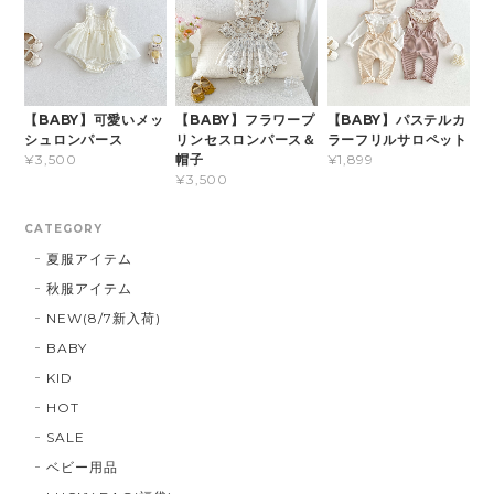
【BABY】可愛いメッ
【BABY】フラワープ
【BABY】パステルカ
シュロンパース
リンセスロンパース＆
ラーフリルサロペット
帽子
¥3,500
¥1,899
¥3,500
CATEGORY
夏服アイテム
秋服アイテム
NEW(8/7新入荷)
BABY
KID
HOT
SALE
ベビー用品