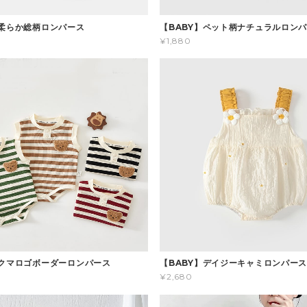
】柔らか総柄ロンパース
【BABY】ペット柄ナチュラルロン
¥1,880
】クマロゴボーダーロンパース
【BABY】デイジーキャミロンパー
¥2,680