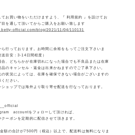
】
してお買い物をいただけますよう、『 利用規約 』を設けてお
ず目を通して頂いてからご購入をお願い致します
.betty-official.com/blog/2021/11/04/110131
から行っております。お時間に余裕をもってご注文下さいま
送目安：3-14日間程度）
場合、どちらかが在庫切れになった場合でも不良品または在庫
商品のキャンセル・返金は出来かねますのでご了承下さい。
先の状況によっては、在庫を確保できない場合がございますの
承ください。
ンショップでは海外より取り寄せ配送を行なっております。
_official
agram accountをフォローして頂ければ、
やクーポンを定期的に配信させて頂きます。
文金額の合計が7500円（税込）以上で、配送料は無料になりま