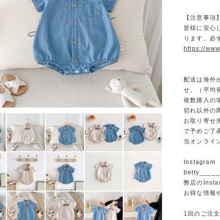
【注意事項
皆様に安心
ります。必
https://www
配送は海外
せ。（平均発
複数購入の
切れ以外の
お取り寄せ
で予めご了
当オンライ
Instagram
betty______
弊店のInst
お得な情報
1回のご注