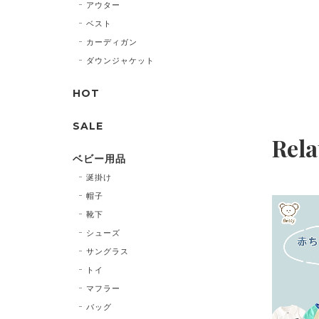
アウター
ベスト
カーディガン
ダウンジャケット
HOT
SALE
Rela
ベビー用品
涎掛け
帽子
靴下
シューズ
サングラス
トイ
マフラー
バッグ