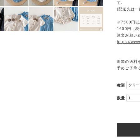
す。
(配送先は
※7500
1600円
注文お願い
https://www
追加の送料
予めご了承
種類
数量