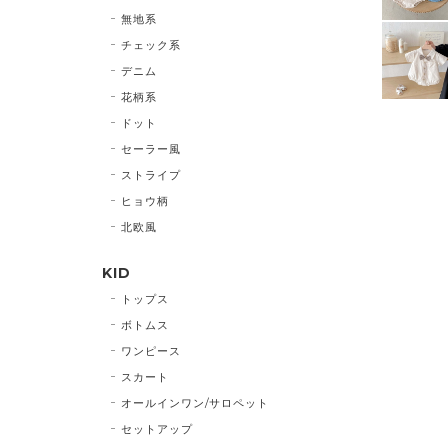
無地系
チェック系
デニム
花柄系
ドット
セーラー風
ストライプ
ヒョウ柄
北欧風
KID
トップス
ボトムス
ワンピース
スカート
オールインワン/サロペット
セットアップ