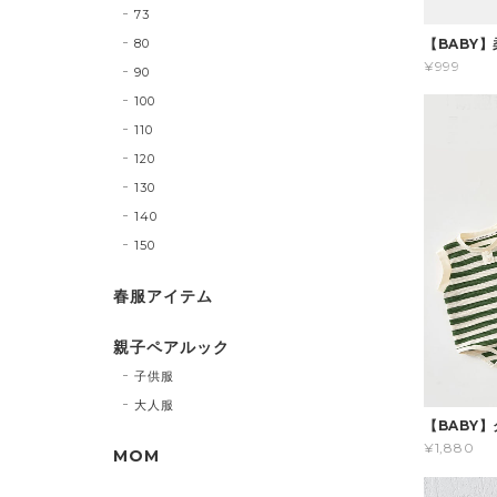
73
80
【BABY
¥999
90
100
110
120
130
140
150
春服アイテム
親子ペアルック
子供服
大人服
【BABY
¥1,880
MOM