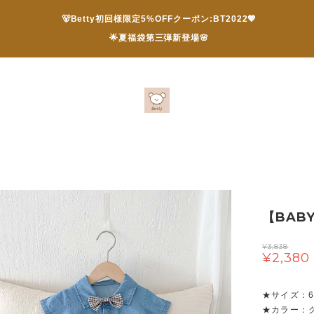
🐻Betty初回様限定5%OFFクーポン:BT2022💖
🌟夏福袋第三弾新登場🌸
【BAB
¥3,838
¥2,380
★サイズ：66 
★カラー：