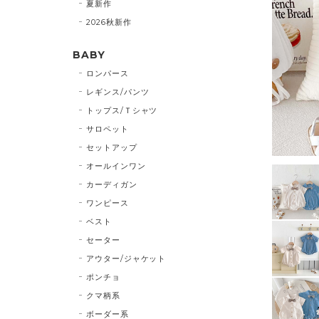
夏新作
2026秋新作
BABY
ロンパース
レギンス/パンツ
トップス/Ｔシャツ
サロペット
セットアップ
オールインワン
カーディガン
ワンピース
ベスト
セーター
アウター/ジャケット
ポンチョ
クマ柄系
ボーダー系