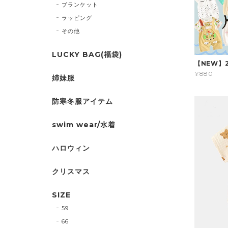
ブランケット
ラッピング
その他
LUCKY BAG(福袋)
【NEW】
¥880
姉妹服
防寒冬服アイテム
swim wear/水着
ハロウィン
クリスマス
SIZE
59
66