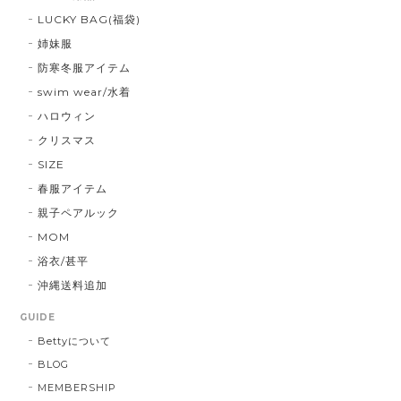
LUCKY BAG(福袋)
姉妹服
防寒冬服アイテム
swim wear/水着
ハロウィン
クリスマス
SIZE
春服アイテム
親子ペアルック
MOM
浴衣/甚平
沖縄送料追加
GUIDE
Bettyについて
BLOG
MEMBERSHIP