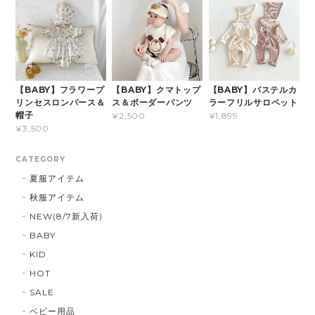
【BABY】フラワープ
【BABY】クマトップ
【BABY】パステルカ
リンセスロンパース＆
ス＆ボーダーパンツ
ラーフリルサロペット
帽子
¥2,500
¥1,899
¥3,500
CATEGORY
夏服アイテム
秋服アイテム
NEW(8/7新入荷)
BABY
KID
HOT
SALE
ベビー用品