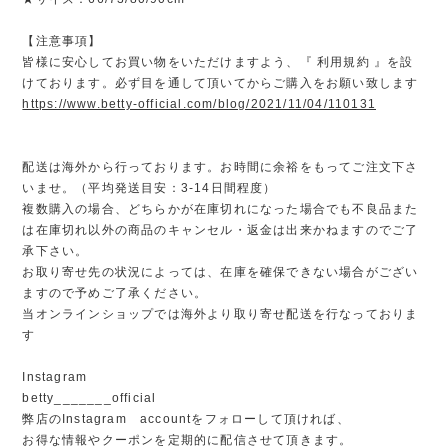
【注意事項】
皆様に安心してお買い物をいただけますよう、『 利用規約 』を設
けております。必ず目を通して頂いてからご購入をお願い致します
https://www.betty-official.com/blog/2021/11/04/110131
配送は海外から行っております。お時間に余裕をもってご注文下さ
いませ。（平均発送目安：3-14日間程度）
複数購入の場合、どちらかが在庫切れになった場合でも不良品また
は在庫切れ以外の商品のキャンセル・返金は出来かねますのでご了
承下さい。
お取り寄せ先の状況によっては、在庫を確保できない場合がござい
ますので予めご了承ください。
当オンラインショップでは海外より取り寄せ配送を行なっておりま
す
Instagram
betty_______official
弊店のInstagram accountをフォローして頂ければ、
お得な情報やクーポンを定期的に配信させて頂きます。