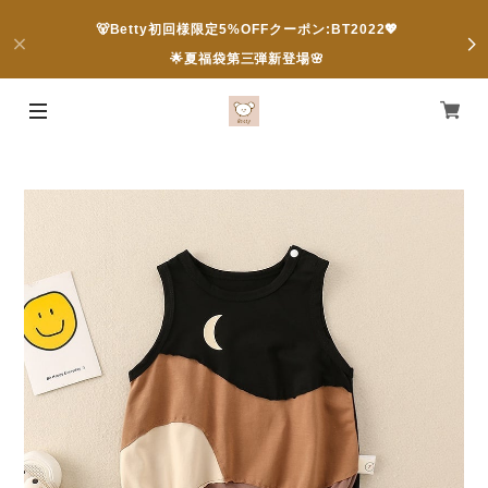
🐻Betty初回様限定5%OFFクーポン:BT2022💖
🌟夏福袋第三弾新登場🌸