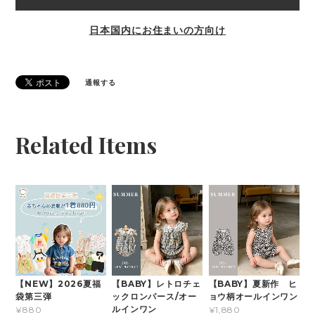
日本国内にお住まいの方向け
通報する
Related Items
【NEW】2026夏福
【BABY】レトロチェ
【BABY】夏新作 ヒ
袋第三弾
ックロンパース/オー
ョウ柄オールインワン
ルインワン
¥880
¥1,880