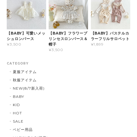
【BABY】可愛いメッ
【BABY】フラワープ
【BABY】パステルカ
シュロンパース
リンセスロンパース＆
ラーフリルサロペット
帽子
¥3,500
¥1,899
¥3,500
CATEGORY
夏服アイテム
秋服アイテム
NEW(8/7新入荷)
BABY
KID
HOT
SALE
ベビー用品