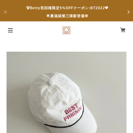
🐻Betty初回様限定5%OFFクーポン:BT2022💖
🌟夏福袋第三弾新登場🌸