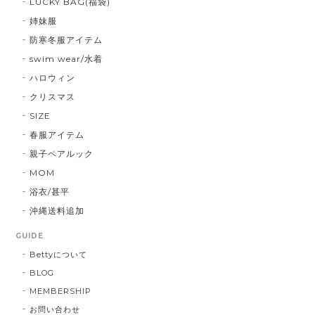
LUCKY BAG(福袋)
姉妹服
防寒冬服アイテム
swim wear/水着
ハロウィン
クリスマス
SIZE
春服アイテム
親子ペアルック
MOM
浴衣/甚平
沖縄送料追加
GUIDE
Bettyについて
BLOG
MEMBERSHIP
お問い合わせ