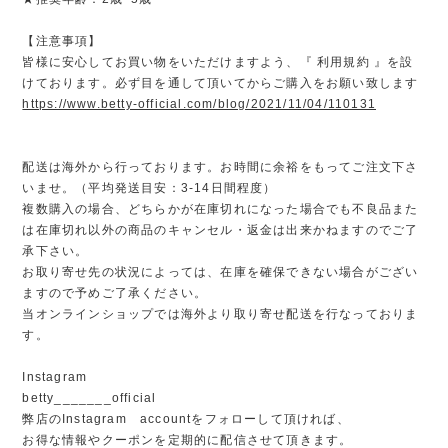
【注意事項】
皆様に安心してお買い物をいただけますよう、『 利用規約 』を設
けております。必ず目を通して頂いてからご購入をお願い致します
https://www.betty-official.com/blog/2021/11/04/110131
配送は海外から行っております。お時間に余裕をもってご注文下さ
いませ。（平均発送目安：3-14日間程度）
複数購入の場合、どちらかが在庫切れになった場合でも不良品また
は在庫切れ以外の商品のキャンセル・返金は出来かねますのでご了
承下さい。
お取り寄せ先の状況によっては、在庫を確保できない場合がござい
ますので予めご了承ください。
当オンラインショップでは海外より取り寄せ配送を行なっておりま
す。
Instagram
betty_______official
弊店のInstagram accountをフォローして頂ければ、
お得な情報やクーポンを定期的に配信させて頂きます。