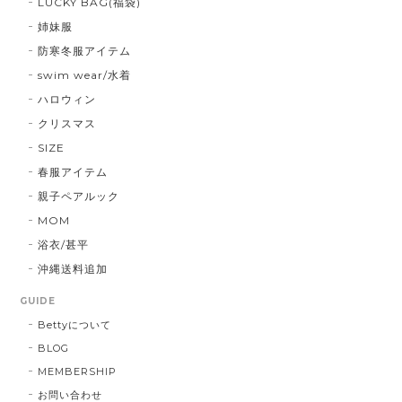
LUCKY BAG(福袋)
姉妹服
防寒冬服アイテム
swim wear/水着
ハロウィン
クリスマス
SIZE
春服アイテム
親子ペアルック
MOM
浴衣/甚平
沖縄送料追加
GUIDE
Bettyについて
BLOG
MEMBERSHIP
お問い合わせ