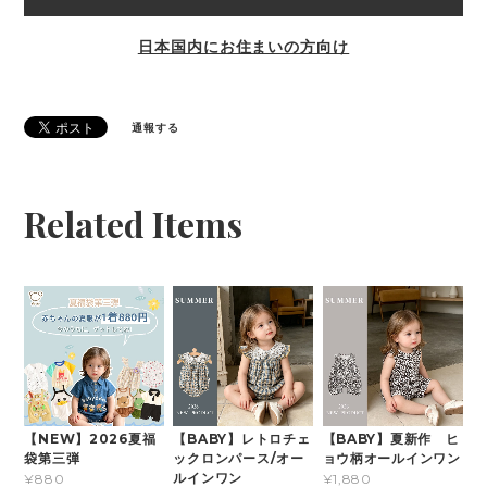
日本国内にお住まいの方向け
通報する
Related Items
【NEW】2026夏福
【BABY】レトロチェ
【BABY】夏新作 ヒ
袋第三弾
ックロンパース/オー
ョウ柄オールインワン
ルインワン
¥880
¥1,880