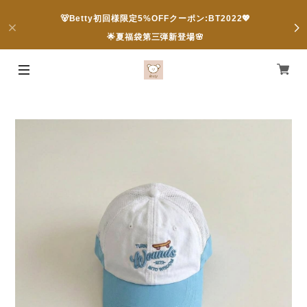
🐻Betty初回様限定5%OFFクーポン:BT2022💖
🌟夏福袋第三弾新登場🌸