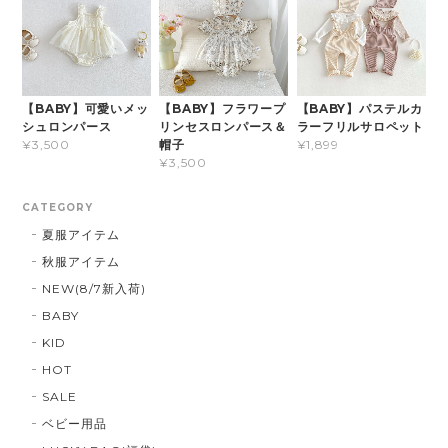
【BABY】可愛いメッ
【BABY】フラワープ
【BABY】パステルカ
シュロンパース
リンセスロンパース＆
ラーフリルサロペット
帽子
¥3,500
¥1,899
¥3,500
CATEGORY
夏服アイテム
秋服アイテム
NEW(8/7新入荷)
BABY
KID
HOT
SALE
ベビー用品