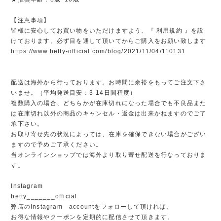
【注意事項】
皆様に安心してお買い物をいただけますよう、『 利用規約 』を設
けております。必ず目を通して頂いてからご購入をお願い致します
https://www.betty-official.com/blog/2021/11/04/110131
配送は海外から行っております。お時間に余裕をもってご注文下さ
いませ。（平均発送目安：3-14日間程度）
複数購入の場合、どちらかが在庫切れになった場合でも不良品また
は在庫切れ以外の商品のキャンセル・返金は出来かねますのでご了
承下さい。
お取り寄せ先の状況によっては、在庫を確保できない場合がござい
ますので予めご了承ください。
当オンラインショップでは海外より取り寄せ配送を行なっておりま
す。
Instagram
betty_______official
弊店のInstagram accountをフォローして頂ければ、
お得な情報やクーポンを定期的に配信させて頂きます。