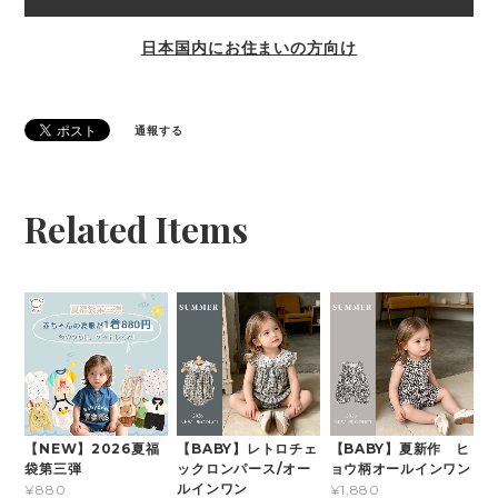
日本国内にお住まいの方向け
通報する
Related Items
【NEW】2026夏福
【BABY】レトロチェ
【BABY】夏新作 ヒ
袋第三弾
ックロンパース/オー
ョウ柄オールインワン
ルインワン
¥880
¥1,880