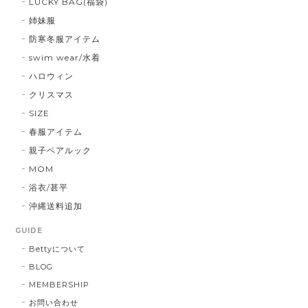
LUCKY BAG(福袋)
姉妹服
防寒冬服アイテム
swim wear/水着
ハロウィン
クリスマス
SIZE
春服アイテム
親子ペアルック
MOM
浴衣/甚平
沖縄送料追加
GUIDE
Bettyについて
BLOG
MEMBERSHIP
お問い合わせ