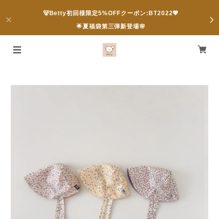
🐻Betty初回様限定5%OFFクーポン:BT2022💖
🌟夏福袋第三弾新登場🌸