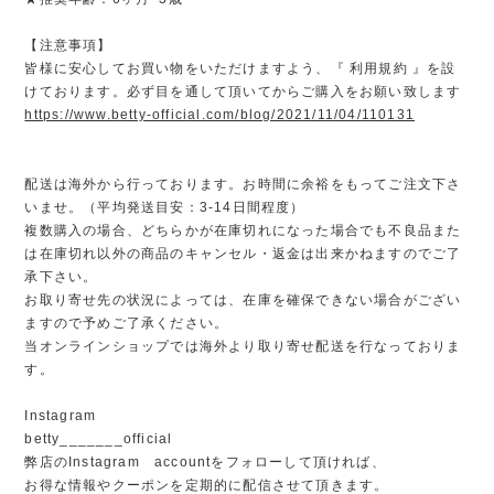
【注意事項】
皆様に安心してお買い物をいただけますよう、『 利用規約 』を設
けております。必ず目を通して頂いてからご購入をお願い致します
https://www.betty-official.com/blog/2021/11/04/110131
配送は海外から行っております。お時間に余裕をもってご注文下さ
いませ。（平均発送目安：3-14日間程度）
複数購入の場合、どちらかが在庫切れになった場合でも不良品また
は在庫切れ以外の商品のキャンセル・返金は出来かねますのでご了
承下さい。
お取り寄せ先の状況によっては、在庫を確保できない場合がござい
ますので予めご了承ください。
当オンラインショップでは海外より取り寄せ配送を行なっておりま
す。
Instagram
betty_______official
弊店のInstagram accountをフォローして頂ければ、
お得な情報やクーポンを定期的に配信させて頂きます。