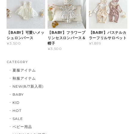
【BABY】可愛いメッ
【BABY】フラワープ
【BABY】パステルカ
シュロンパース
リンセスロンパース＆
ラーフリルサロペット
帽子
¥3,500
¥1,899
¥3,500
CATEGORY
夏服アイテム
秋服アイテム
NEW(8/7新入荷)
BABY
KID
HOT
SALE
ベビー用品