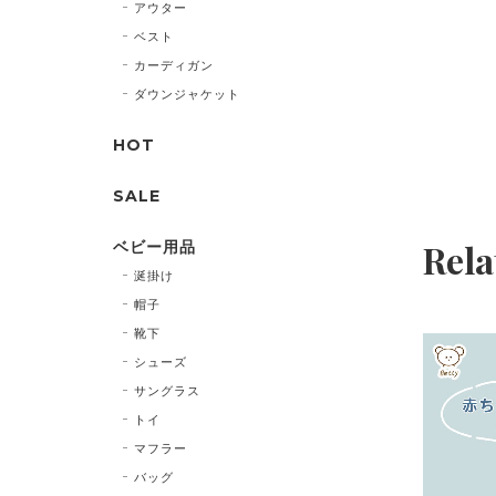
アウター
ベスト
カーディガン
ダウンジャケット
HOT
SALE
Rela
ベビー用品
涎掛け
帽子
靴下
シューズ
サングラス
トイ
マフラー
バッグ