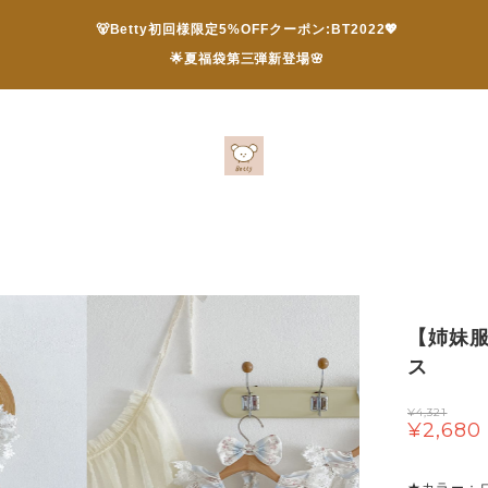
🐻Betty初回様限定5%OFFクーポン:BT2022💖
🌟夏福袋第三弾新登場🌸
【姉妹
ス
¥4,321
¥2,680