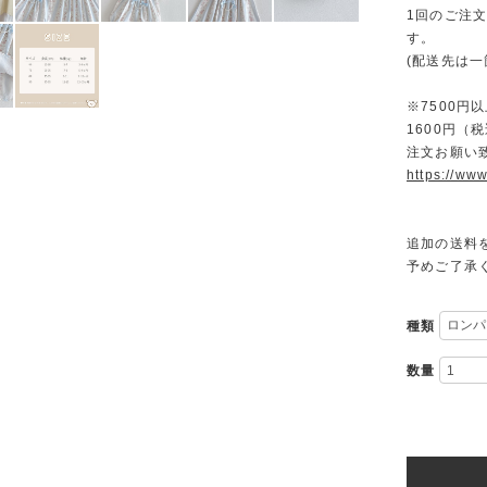
1回のご注
す。
(配送先は
※7500
1600円
注文お願い
https://www
追加の送料
予めご了承
種類
数量