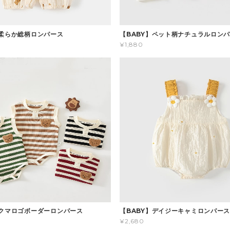
】柔らか総柄ロンパース
【BABY】ペット柄ナチュラルロン
¥1,880
】クマロゴボーダーロンパース
【BABY】デイジーキャミロンパー
¥2,680