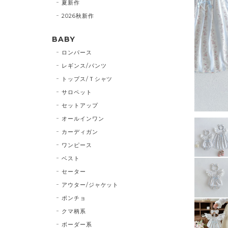
夏新作
2026秋新作
BABY
ロンパース
レギンス/パンツ
トップス/Ｔシャツ
サロペット
セットアップ
オールインワン
カーディガン
ワンピース
ベスト
セーター
アウター/ジャケット
ポンチョ
クマ柄系
ボーダー系