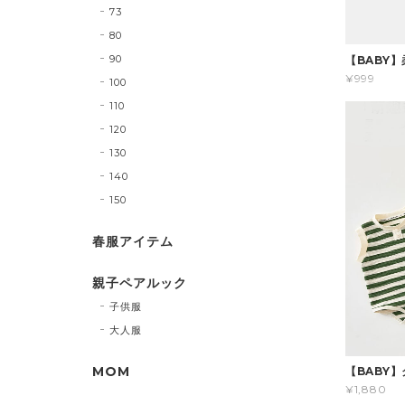
73
80
90
【BABY
¥999
100
110
120
130
140
150
春服アイテム
親子ペアルック
子供服
大人服
MOM
【BABY
¥1,880