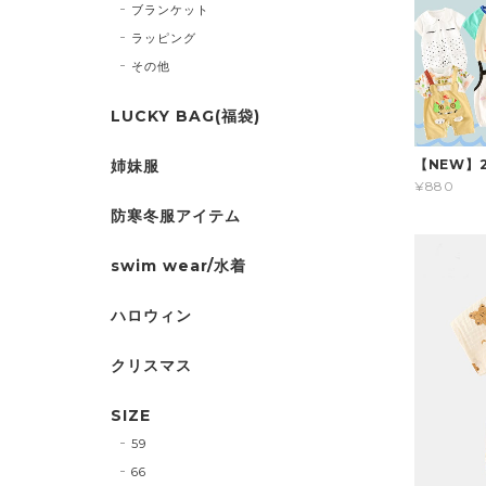
ブランケット
ラッピング
その他
LUCKY BAG(福袋)
姉妹服
【NEW】
¥880
防寒冬服アイテム
swim wear/水着
ハロウィン
クリスマス
SIZE
59
66