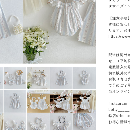
★カラー：
★サイズ：66/7
【注意事項
皆様に安心
ります。必
https://www
配送は海外
せ。（平均発
複数購入の
切れ以外の
お取り寄せ
で予めご了
当オンライ
Instagram
betty______
弊店のInst
お得な情報