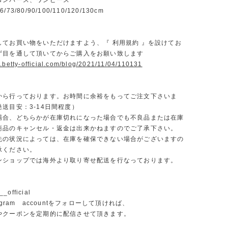
ロンパース、ワンピース
3/80/90/100/110/120/130cm
】
してお買い物をいただけますよう、『 利用規約 』を設けてお
ず目を通して頂いてからご購入をお願い致します
.betty-official.com/blog/2021/11/04/110131
から行っております。お時間に余裕をもってご注文下さいま
送目安：3-14日間程度）
場合、どちらかが在庫切れになった場合でも不良品または在庫
商品のキャンセル・返金は出来かねますのでご了承下さい。
先の状況によっては、在庫を確保できない場合がございますの
承ください。
ンショップでは海外より取り寄せ配送を行なっております。
_official
agram accountをフォローして頂ければ、
やクーポンを定期的に配信させて頂きます。