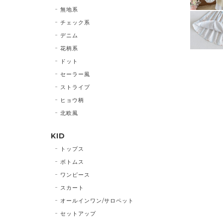
無地系
チェック系
デニム
花柄系
ドット
セーラー風
ストライプ
ヒョウ柄
北欧風
KID
トップス
ボトムス
ワンピース
スカート
オールインワン/サロペット
セットアップ