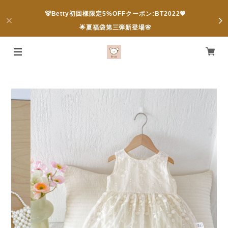
🐻Betty初回様限定5%OFFクーポン:BT2022💖
🌟夏福袋第三弾新登場🌸