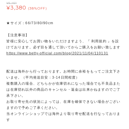
¥5,451
¥3,380
(38%OFF)
★サイズ：66/73/80/90cm
【注意事項】
皆様に安心してお買い物をいただけますよう、『 利用規約 』を設
けております。必ず目を通して頂いてからご購入をお願い致します
https://www.betty-official.com/blog/2021/11/04/110131
配送は海外から行っております。お時間に余裕をもってご注文下さ
いませ。（平均発送目安：3-14日間程度）
複数購入の場合、どちらかが在庫切れになった場合でも不良品また
は在庫切れ以外の商品のキャンセル・返金は出来かねますのでご了
承下さい。
お取り寄せ先の状況によっては、在庫を確保できない場合がござい
ますので予めご了承ください。
当オンラインショップでは海外より取り寄せ配送を行なっておりま
す