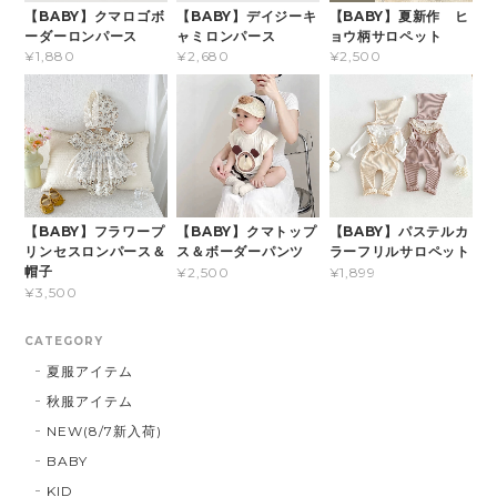
【BABY】クマロゴボ
【BABY】デイジーキ
【BABY】夏新作 ヒ
ーダーロンパース
ャミロンパース
ョウ柄サロペット
¥1,880
¥2,680
¥2,500
【BABY】フラワープ
【BABY】クマトップ
【BABY】パステルカ
リンセスロンパース＆
ス＆ボーダーパンツ
ラーフリルサロペット
帽子
¥2,500
¥1,899
¥3,500
CATEGORY
夏服アイテム
秋服アイテム
NEW(8/7新入荷)
BABY
KID