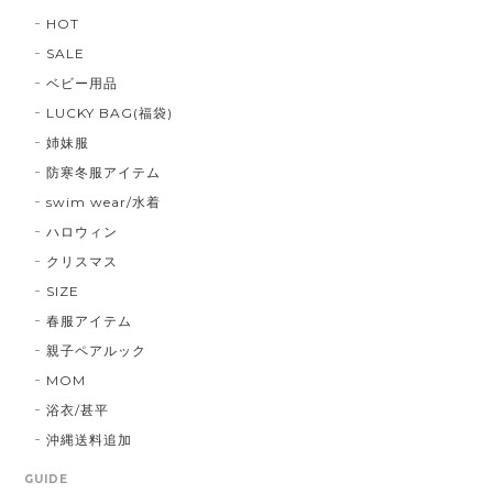
HOT
SALE
ベビー用品
LUCKY BAG(福袋)
姉妹服
防寒冬服アイテム
swim wear/水着
ハロウィン
クリスマス
SIZE
春服アイテム
親子ペアルック
MOM
浴衣/甚平
沖縄送料追加
GUIDE