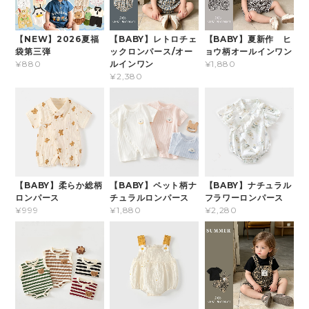
【NEW】2026夏福
【BABY】レトロチェ
【BABY】夏新作 ヒ
袋第三弾
ックロンパース/オー
ョウ柄オールインワン
ルインワン
¥880
¥1,880
¥2,380
【BABY】柔らか総柄
【BABY】ペット柄ナ
【BABY】ナチュラル
ロンパース
チュラルロンパース
フラワーロンパース
¥999
¥1,880
¥2,280