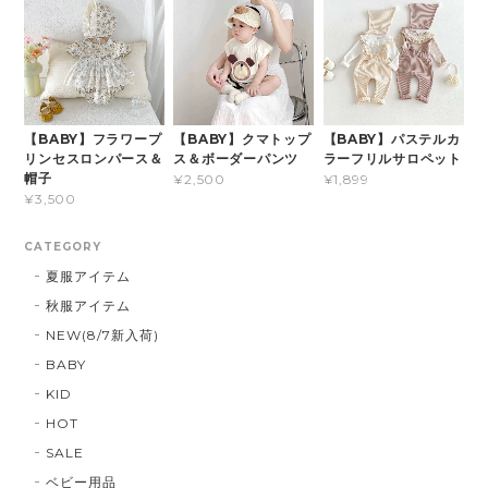
【BABY】フラワープ
【BABY】クマトップ
【BABY】パステルカ
リンセスロンパース＆
ス＆ボーダーパンツ
ラーフリルサロペット
帽子
¥2,500
¥1,899
¥3,500
CATEGORY
夏服アイテム
秋服アイテム
NEW(8/7新入荷)
BABY
KID
HOT
SALE
ベビー用品