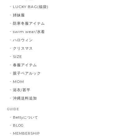
LUCKY BAG(福袋)
姉妹服
防寒冬服アイテム
swim wear/水着
ハロウィン
クリスマス
SIZE
春服アイテム
親子ペアルック
MOM
浴衣/甚平
沖縄送料追加
GUIDE
Bettyについて
BLOG
MEMBERSHIP