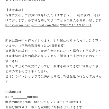
【注意事項】
皆様に安心してお買い物をいただけますよう、『 利用規約 』を設
けております。必ず目を通して頂いてからご購入をお願い致します
https://www.betty-official.com/blog/2021/11/04/110131
配送は海外から行っております。お時間に余裕をもってご注文下さ
いませ。（平均発送目安：3-14日間程度）
複数購入の場合、どちらかが在庫切れになった場合でも不良品また
は在庫切れ以外の商品のキャンセル・返金は出来かねますのでご了
承下さい。
お取り寄せ先の状況によっては、在庫を確保できない場合がござい
ますので予めご了承ください。
当オンラインショップでは海外より取り寄せ配送を行なっておりま
す
Instagram
betty_______official
弊店のInstagram accountをフォローして頂ければ、
お得な情報やクーポンを定期的に配信させて頂きます。