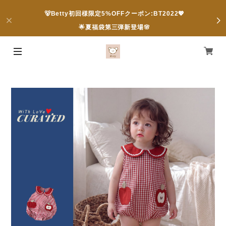
🐻Betty初回様限定5%OFFクーポン:BT2022💖
🌟夏福袋第三弾新登場🌸