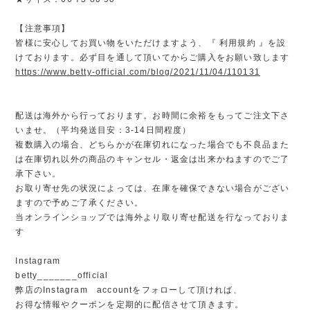
【注意事項】
皆様に安心してお買い物をいただけますよう、『 利用規約 』を設
けております。必ず目を通して頂いてからご購入をお願い致します
https://www.betty-official.com/blog/2021/11/04/110131
配送は海外から行っております。お時間に余裕をもってご注文下さ
いませ。（平均発送目安：3-14日間程度）
複数購入の場合、どちらかが在庫切れになった場合でも不良品また
は在庫切れ以外の商品のキャンセル・返金は出来かねますのでご了
承下さい。
お取り寄せ先の状況によっては、在庫を確保できない場合がござい
ますので予めご了承ください。
当オンラインショップでは海外より取り寄せ配送を行なっておりま
す
Instagram
betty_______official
弊店のInstagram accountをフォローして頂ければ、
お得な情報やクーポンを定期的に配信させて頂きます。