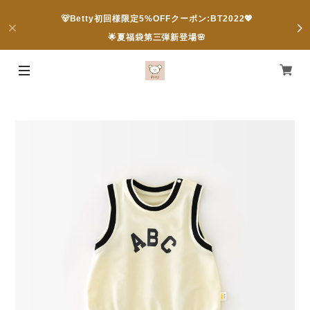
🐻Betty初回様限定5%OFFクーポン:BT2022💖
🌟夏福袋第三弾新登場🌸