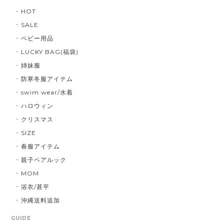
HOT
SALE
ベビー用品
LUCKY BAG(福袋)
姉妹服
防寒冬服アイテム
swim wear/水着
ハロウィン
クリスマス
SIZE
春服アイテム
親子ペアルック
MOM
浴衣/甚平
沖縄送料追加
GUIDE