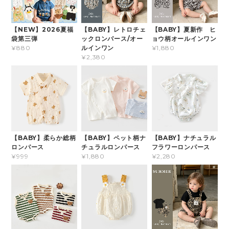
【NEW】2026夏福
【BABY】レトロチェ
【BABY】夏新作 ヒ
袋第三弾
ックロンパース/オー
ョウ柄オールインワン
ルインワン
¥880
¥1,880
¥2,380
【BABY】柔らか総柄
【BABY】ペット柄ナ
【BABY】ナチュラル
ロンパース
チュラルロンパース
フラワーロンパース
¥999
¥1,880
¥2,280