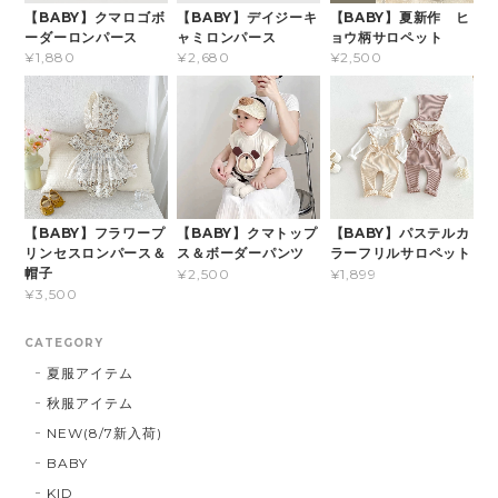
【BABY】クマロゴボ
【BABY】デイジーキ
【BABY】夏新作 ヒ
ーダーロンパース
ャミロンパース
ョウ柄サロペット
¥1,880
¥2,680
¥2,500
【BABY】フラワープ
【BABY】クマトップ
【BABY】パステルカ
リンセスロンパース＆
ス＆ボーダーパンツ
ラーフリルサロペット
帽子
¥2,500
¥1,899
¥3,500
CATEGORY
夏服アイテム
秋服アイテム
NEW(8/7新入荷)
BABY
KID