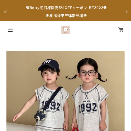
🐻Betty初回様限定5%OFFクーポン:BT2022💖
🌟夏福袋第三弾新登場🌸