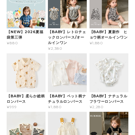
【NEW】2026夏福
【BABY】レトロチェ
【BABY】夏新作 ヒ
袋第三弾
ックロンパース/オー
ョウ柄オールインワン
ルインワン
¥880
¥1,880
¥2,380
【BABY】柔らか総柄
【BABY】ペット柄ナ
【BABY】ナチュラル
ロンパース
チュラルロンパース
フラワーロンパース
¥999
¥1,880
¥2,280