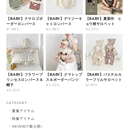
【BABY】クマロゴボ
【BABY】デイジーキ
【BABY】夏新作 ヒ
ーダーロンパース
ャミロンパース
ョウ柄サロペット
¥1,880
¥2,680
¥2,500
【BABY】フラワープ
【BABY】クマトップ
【BABY】パステルカ
リンセスロンパース＆
ス＆ボーダーパンツ
ラーフリルサロペット
帽子
¥2,500
¥1,899
¥3,500
CATEGORY
夏服アイテム
秋服アイテム
NEW(8/7新入荷)