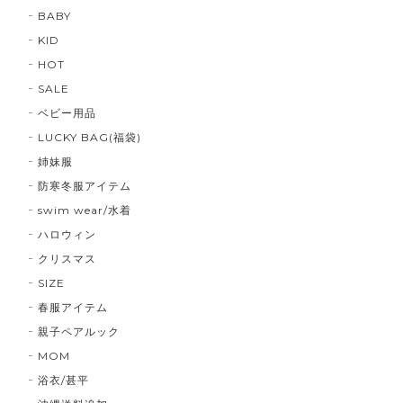
BABY
KID
HOT
SALE
ベビー用品
LUCKY BAG(福袋)
姉妹服
防寒冬服アイテム
swim wear/水着
ハロウィン
クリスマス
SIZE
春服アイテム
親子ペアルック
MOM
浴衣/甚平