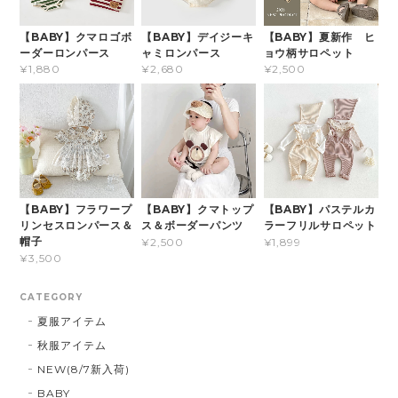
【BABY】クマロゴボ
【BABY】デイジーキ
【BABY】夏新作 ヒ
ーダーロンパース
ャミロンパース
ョウ柄サロペット
¥1,880
¥2,680
¥2,500
【BABY】フラワープ
【BABY】クマトップ
【BABY】パステルカ
リンセスロンパース＆
ス＆ボーダーパンツ
ラーフリルサロペット
帽子
¥2,500
¥1,899
¥3,500
CATEGORY
夏服アイテム
秋服アイテム
NEW(8/7新入荷)
BABY