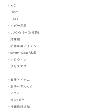
KID
HOT
SALE
ベビー用品
LUCKY BAG(福袋)
姉妹服
防寒冬服アイテム
swim wear/水着
ハロウィン
クリスマス
SIZE
春服アイテム
親子ペアルック
MOM
浴衣/甚平
沖縄送料追加