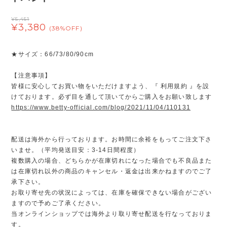
¥5,451
¥3,380
(38%OFF)
★サイズ：66/73/80/90cm
【注意事項】
皆様に安心してお買い物をいただけますよう、『 利用規約 』を設
けております。必ず目を通して頂いてからご購入をお願い致します
https://www.betty-official.com/blog/2021/11/04/110131
配送は海外から行っております。お時間に余裕をもってご注文下さ
いませ。（平均発送目安：3-14日間程度）
複数購入の場合、どちらかが在庫切れになった場合でも不良品また
は在庫切れ以外の商品のキャンセル・返金は出来かねますのでご了
承下さい。
お取り寄せ先の状況によっては、在庫を確保できない場合がござい
ますので予めご了承ください。
当オンラインショップでは海外より取り寄せ配送を行なっておりま
す。