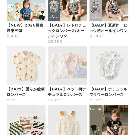
【NEW】2026夏福
【BABY】レトロチェ
【BABY】夏新作 ヒ
袋第三弾
ックロンパース/オー
ョウ柄オールインワン
ルインワン
¥880
¥1,880
¥2,380
【BABY】柔らか総柄
【BABY】ペット柄ナ
【BABY】ナチュラル
ロンパース
チュラルロンパース
フラワーロンパース
¥999
¥1,880
¥2,280