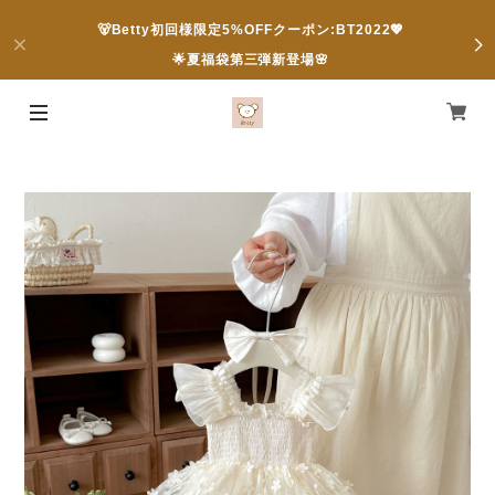
🐻Betty初回様限定5%OFFクーポン:BT2022💖
🌟夏福袋第三弾新登場🌸