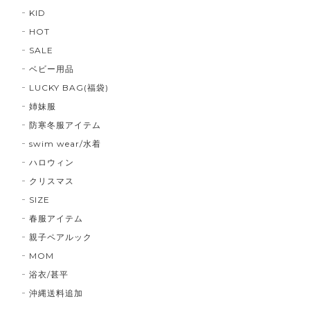
KID
HOT
SALE
ベビー用品
LUCKY BAG(福袋)
姉妹服
防寒冬服アイテム
swim wear/水着
ハロウィン
クリスマス
SIZE
春服アイテム
親子ペアルック
MOM
浴衣/甚平
沖縄送料追加