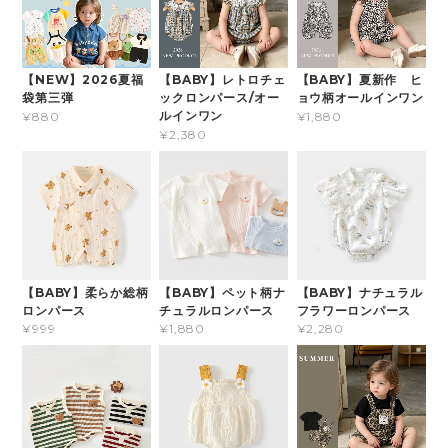
【NEW】2026夏福
【BABY】レトロチェ
【BABY】夏新作 ヒ
袋第三弾
ックロンパース/オー
ョウ柄オールインワン
ルインワン
¥880
¥1,880
¥2,380
【BABY】柔らか総柄
【BABY】ペット柄ナ
【BABY】ナチュラル
ロンパース
チュラルロンパース
フラワーロンパース
¥999
¥1,880
¥2,280