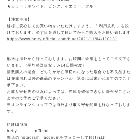
★カラー：ホワイト、ピンク、イエロー、ブルー
【注意事項】
皆様に安心してお買い物をいただけますよう、『 利用規約 』を設
けております。必ず目を通して頂いてからご購入をお願い致します
https://www.betty-official.com/blog/2021/11/04/110131
配送は海外から行っております。お時間に余裕をもってご注文下さ
いませ。（平均発送目安：3-14日間程度）
複数購入の場合、どちらかが在庫切れになった場合でも不良品また
は在庫切れ以外の商品のキャンセル・返金は出来かねますのでご了
承下さい。
お取り寄せ先の状況によっては、在庫を確保できない場合がござい
ますので予めご了承ください。
当オンラインショップでは海外より取り寄せ配送を行なっておりま
す。
Instagram
betty_______official
弊店のInstagram accountをフォローして頂ければ、