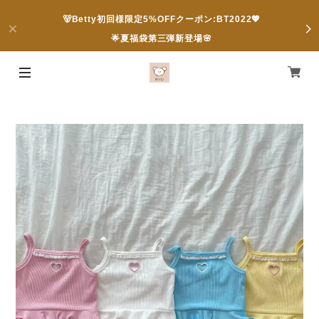
🐻Betty初回様限定5%OFFクーポン:BT2022💖
🌟夏福袋第三弾新登場🌸