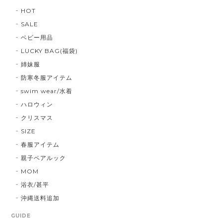
HOT
SALE
ベビー用品
LUCKY BAG(福袋)
姉妹服
防寒冬服アイテム
swim wear/水着
ハロウィン
クリスマス
SIZE
春服アイテム
親子ペアルック
MOM
浴衣/甚平
沖縄送料追加
GUIDE