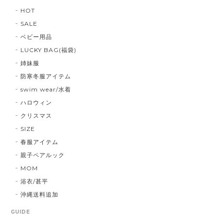
HOT
SALE
ベビー用品
LUCKY BAG(福袋)
姉妹服
防寒冬服アイテム
swim wear/水着
ハロウィン
クリスマス
SIZE
春服アイテム
親子ペアルック
MOM
浴衣/甚平
沖縄送料追加
GUIDE