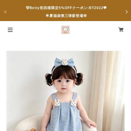
🐻Betty初回様限定5%OFFクーポン:BT2022💖
🌟夏福袋第三弾新登場🌸