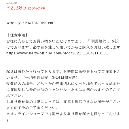
¥3,838
¥2,380
(38%OFF)
★サイズ：66/73/80/90cm
【注意事項】
皆様に安心してお買い物をいただけますよう、『 利用規約 』を設
けております。必ず目を通して頂いてからご購入をお願い致します
https://www.betty-official.com/blog/2021/11/04/110131
配送は海外から行っております。お時間に余裕をもってご注文下さ
いませ。（平均発送目安：3-14日間程度）
複数購入の場合、どちらかが在庫切れになった場合でも不良品また
は在庫切れ以外の商品のキャンセル・返金は出来かねますのでご了
承下さい。
お取り寄せ先の状況によっては、在庫を確保できない場合がござい
ますので予めご了承ください。
当オンラインショップでは海外より取り寄せ配送を行なっておりま
す。