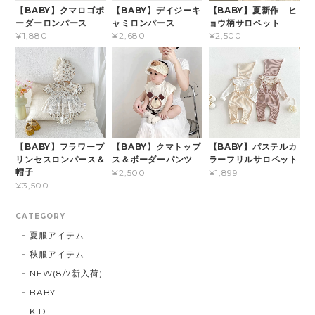
【BABY】クマロゴボ
【BABY】デイジーキ
【BABY】夏新作 ヒ
ーダーロンパース
ャミロンパース
ョウ柄サロペット
¥1,880
¥2,680
¥2,500
【BABY】フラワープ
【BABY】クマトップ
【BABY】パステルカ
リンセスロンパース＆
ス＆ボーダーパンツ
ラーフリルサロペット
帽子
¥2,500
¥1,899
¥3,500
CATEGORY
夏服アイテム
秋服アイテム
NEW(8/7新入荷)
BABY
KID