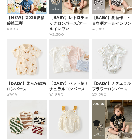
【NEW】2026夏福
【BABY】レトロチェ
【BABY】夏新作 ヒ
袋第三弾
ックロンパース/オー
ョウ柄オールインワン
ルインワン
¥880
¥1,880
¥2,380
【BABY】柔らか総柄
【BABY】ペット柄ナ
【BABY】ナチュラル
ロンパース
チュラルロンパース
フラワーロンパース
¥999
¥1,880
¥2,280